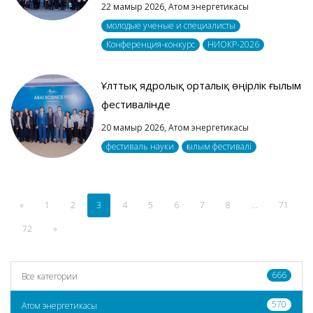
22 мамыр 2026,
Атом энергетикасы
молодые ученые и специалисты
Конференция-конкурс
НИОКР-2026
Ұлттық ядролық орталық өңірлік ғылым
фестивалінде
20 мамыр 2026,
Атом энергетикасы
фестиваль науки
ғылым фестивалі
«
1
2
3
4
5
6
7
8
...
71
72
»
666
Все категории
570
Атом энергетикасы