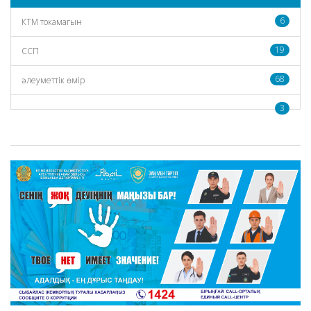
6
КТМ токамагын
19
CCП
68
әлеуметтік өмір
3