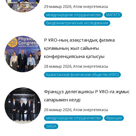
29 мамыр 2026,
Атом энергетикасы
международное сотрудничество
МАГАТЭ
биодозиметрические исследования
ҚР ҰЯО-ның Қазақстандық физика
қоғамының жыл сайынғы
конференциясына қатысуы
28 мамыр 2026,
Атом энергетикасы
Казахстанское физическое общество (КФО)
Француз делегациясы ҚР ҰЯО-ға жұмыс
сапарымен келді
26 мамыр 2026,
Атом энергетикасы
международное сотрудничество
Франция
SAIGA