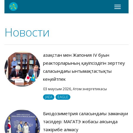
Toggle
navigati
Новости
Қазақстан мен Жапония IV буын
реакторларының қауіпсіздігін зерттеу
саласындағы ынтымақтастықты
кеңейтпек
03 маусым 2026,
Атом энергетикасы
JAEA
EAGLE
Биодозиметрия саласындағы заманауи
тәсілдер: МАГАТЭ жобасы аясында
тәжірибе алмасу