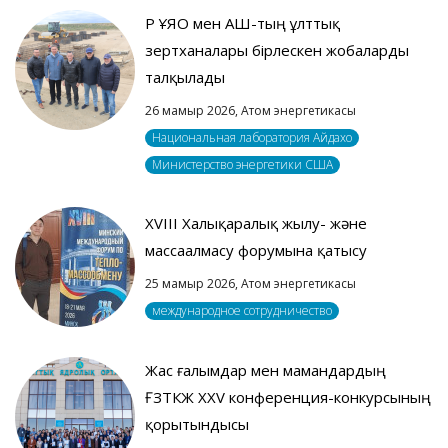
ҚР ҰЯО мен АҚШ-тың ұлттық
зертханалары бірлескен жобаларды
талқылады
26 мамыр 2026,
Атом энергетикасы
Национальная лаборатория Айдахо
Министерство энергетики США
XVIII Халықаралық жылу- және
массаалмасу форумына қатысу
25 мамыр 2026,
Атом энергетикасы
международное сотрудничество
Жас ғалымдар мен мамандардың
ҒЗТКЖ XXV конференция-конкурсының
қорытындысы