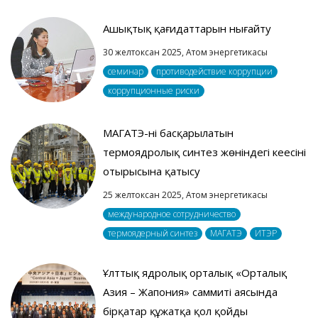
Ашықтық қағидаттарын нығайту
30 желтоксан 2025,
Атом энергетикасы
семинар
противодействие коррупции
коррупционные риски
МАГАТЭ-нің басқарылатын
термоядролық синтез жөніндегі кеңесінің
отырысына қатысу
25 желтоксан 2025,
Атом энергетикасы
международное сотрудничество
термоядерный синтез
МАГАТЭ
ИТЭР
Ұлттық ядролық орталық «Орталық
Азия – Жапония» саммиті аясында
бірқатар құжатқа қол қойды