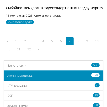
Сыбайлас жемқорлық тәуекелдеріне ішкі талдау жүргізу
15 желтоксан 2025,
Атом энергетикасы
комплаенс-служба
«
1
2
...
4
5
6
7
8
9
10
...
71
72
»
666
Все категории
570
Атом энергетикасы
6
КТМ токамагын
19
CCП
68
әлеуметтік өмір