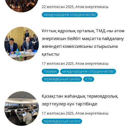
22 желтоксан 2025,
Атом энергетикасы
международное сотрудничество
Ұлттық ядролық орталық ТМД-ның атом
энергиясын бейбіт мақсатта пайдалану
жөніндегі комиссиясының отырысына
қатысты
17 желтоксан 2025,
Атом энергетикасы
Токамак
международное сотрудничество
термоядерный синтез
КТМ
Қазақстан жаһандық термоядролық
зерттеулер күн тәртібінде
17 желтоксан 2025,
Атом энергетикасы
термоядерный синтез