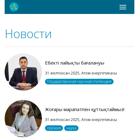
Toggle
navigati
Новости
Еңбектің лайықты бағалануы
31 желтоксан 2025,
Атом энергетикасы
Государственная научная стипендия
Жоғары марапатпен құттықтаймыз!
31 желтоксан 2025,
Атом энергетикасы
премия
наука