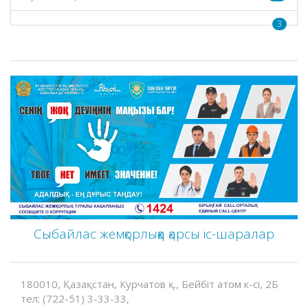
3
Сыбайлас жемқорлыққа қарсы іс-шаралар
180010, Қазақстан, Курчатов қ., Бейбіт атом к-сі, 2Б
тел: (722-51) 3-33-33,