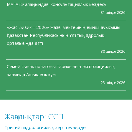
МАГАТЭ алаңындағы консультациялық кездесу
31 шілде 2026
«Жас физик – 2026» жазғы мектебінің екінші ауысымы
Қазақстан Республикасының Ұлттық ядролық
орталығында өтті
30 шілде 2026
Семей сынақ полигоны тарихының экспозициялық
залында Ашық есік күні
23 шілде 2026
Жаңалықтар:
CCП
Тритий гидрологиялық зерттеулерде