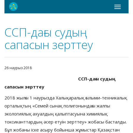
Toggle
navigati
ССП-дағы судың
сапасын зерттеу
26 наурыз 2018
ССП
-дағы судың
сапасын зерттеу
2018 жылғы 1 наурызда Халықаралық ғылыми-техникалық
орталықтың «Семей сынақ полигонындағы жалпы
экологиялық ахуалдың қалыптасуына химиялық
токсиканттардың әсер етуін зерттеу» жобасы басталды.
Бұл жобаны іске асыру бойынша жұмыстар Қазақстан