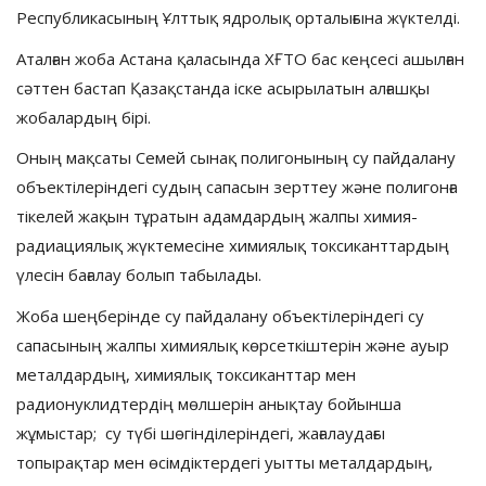
Республикасының Ұлттық ядролық орталығына жүктелді.
Аталған жоба Астана қаласында ХҒТО бас кеңсесі ашылған
сәттен бастап Қазақстанда іске асырылатын алғашқы
жобалардың бірі.
Оның мақсаты Семей сынақ полигонының су пайдалану
объектілеріндегі судың сапасын зерттеу және полигонға
тікелей жақын тұратын адамдардың жалпы химия-
радиациялық жүктемесіне химиялық токсиканттардың
үлесін бағалау болып табылады.
Жоба шеңберінде су пайдалану объектілеріндегі су
сапасының жалпы химиялық көрсеткіштерін және ауыр
металдардың, химиялық токсиканттар мен
радионуклидтердің мөлшерін анықтау бойынша
жұмыстар; су түбі шөгінділеріндегі, жағалаудағы
топырақтар мен өсімдіктердегі уытты металдардың,