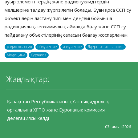
ауыр элементтердің және радионуклидтердің
мөлшеріне талдау жүргізілетін болады. Бұған қоса ССП су
объектілерін ластану типі мен деңгейі бойынша
радиациялық-геохимиялық аймаққа бөлу және ССП су
пайдалану объектілерінің сапасын бағалау жоспарланған.
радиоэкология
облучение
излучение
Ядерные испытания
Медицина
Курчатов
Жаңалықтар:
Қазақстан Республикасының Ұлттық ядролық
орталығына ХҒТО және Еуропалық комиссия
делегациясы келді
03 тамыз 2026