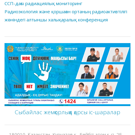
ССП-дағы радиациялық мониторинг
Радиоэкология және қоршаған ортаның радиоактивтілігі
жөніндегі алтыншы халықаралық конференция
Сыбайлас жемқорлыққа қарсы іс-шаралар
180010, Қазақстан, Курчатов қ., Бейбіт атом к-сі, 2Б