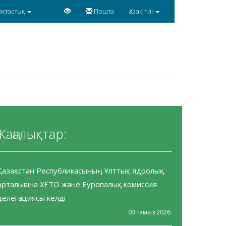
ақтастық
Пошта
Қазақ тілі
Жаңалықтар:
Қазақстан Республикасының Ұлттық ядролық
орталығына ХҒТО және Еуропалық комиссия
делегациясы келді
03 тамыз 2026