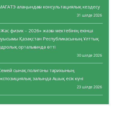
МАГАТЭ алаңындағы консультациялық кездесу
31 шілде 2026
«Жас физик – 2026» жазғы мектебінің екінші
ауысымы Қазақстан Республикасының Ұлттық
ядролық орталығында өтті
30 шілде 2026
Семей сынақ полигоны тарихының
экспозициялық залында Ашық есік күні
23 шілде 2026