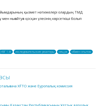
ұйымдарының қызмет нәтижелері олардың ТМД
мен нығайтуға қосқан үлесінің көрсеткіші болып
ИВГ 1.M
исследовательские реакторы
няц рк
обмен опытом
асы
рталығына ХҒТО және Еуропалық комиссия
ауысымы Қазақстан Республикасының Ұлттық ядролық