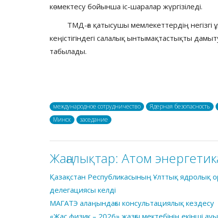
көмектесу бойынша іс-шаралар жүргізіледі.
ТМД-ға қатысушы мемлекеттердің негізгі 
кеңістігіндегі салалық ынтымақтастықты дамыту 
табылады.
международное сотрудничество
Ядерная безопасность
Минск
заседание
Жаңалықтар:
Атом энергетик
Қазақстан Республикасының Ұлттық ядролық о
делегациясы келді
МАГАТЭ алаңындағы консультациялық кездесу
«Жас физик – 2026» жазғы мектебінің екінші 