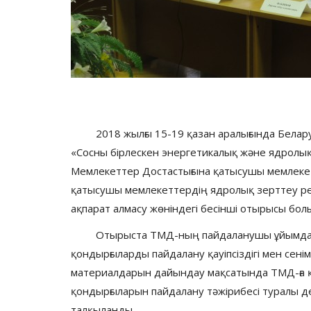
2018 жылғы 15-19 қазан аралығында Белару
«Сосны бірлескен энергетикалық және ядролық
Мемлекеттер Достастығына қатысушы мемлекет
қатысушы мемлекеттердің ядролық зерттеу реа
ақпарат алмасу жөніндегі бесінші отырысы бол
Отырыста ТМД-ның пайдаланушы ұйымдары
қондырғыларды пайдалану қауіпсіздігі мен сен
материалдарын дайындау мақсатында ТМД-ға 
қондырғыларын пайдалану тәжірибесі туралы д
талқыланды.