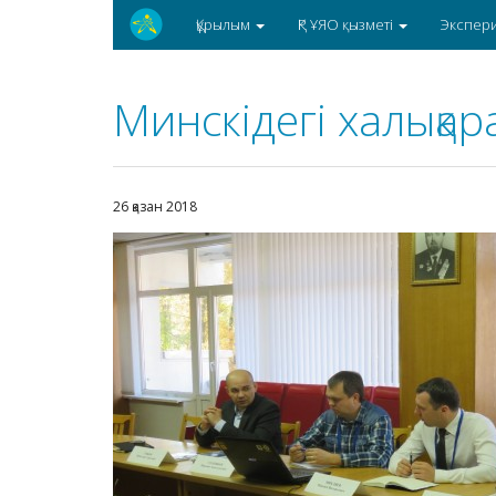
Құрылым
ҚР ҰЯО қызметі
Экспер
Минскідегі халықар
26 қазан 2018