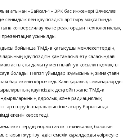
ғы атынан «Байкал-1» ЗРК бас инженері Вячеслав
сенімділік пен қауіпсіздікті арттыру мақсатында
отынға конверсиялау және реактордың технологиялық
ы презентация ұсынылды.
дысы бойынша ТМД-ға қатысушы мемлекеттердің
ларының қауіпсіздігін қамтамасыз ету саласындағы
мақтастықты дамыту мен нығайтуға қосылған қомақты
уға болады. Негізгі ұйымдар жұмысының жинақтаған
ашағы бар екенін көрсетеді. Халықаралық семинарларды
рғыларының қауіпсіздік деңгейін және ТМД-ға
ондырғыларының ядролық және радиациялық
лігін арттыру іс-шараларын іске асыру барысында
імді екенін көрсетеді.
лекеттердің нормативтік-техникалық базасын
мыстарын жүргізу, әдістемелік құралдарды әзірлеуге