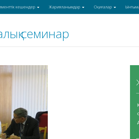
именттік кешендер
Жарияланымдар
Оқиғалар
Ынтым
алық семинар