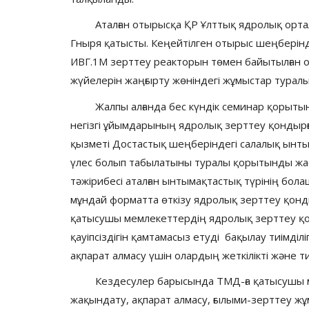
Аталған отырысқа ҚР Ұлттық ядролық орталы
Гныря қатысты. Кеңейтілген отырыс шеңберінде 
ИВГ.1М зерттеу реакторын төмен байытылған 
жүйелерін жаңғырту жөніндегі жұмыстар турал
Жалпы алғанда бес күндік семинар қорытын
негізгі ұйымдарының ядролық зерттеу қондырғы
қызметі Достастық шеңберіндегі салалық ынты
үлес болып табылатыны туралы қорытынды жаса
тәжірибесі аталған ынтымақтастық түрінің бол
мұндай форматта өткізу ядролық зерттеу қонды
қатысушы мемлекеттердің ядролық зерттеу қ
қауіпсіздігін қамтамасыз етуді бақылау тиімді
ақпарат алмасу үшін олардың жеткілікті және ти
Кездесулер барысында ТМД-ға қатысушы мем
жақындату, ақпарат алмасу, ғылыми-зерттеу жұ