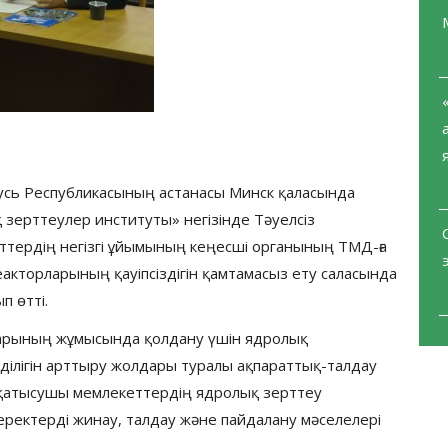
сь Республикасының астанасы Минск қаласында
 зерттеулер институты» негізінде Тәуелсіз
тердің негізгі ұйымының кеңесші органының ТМД-ға
кторларының қауіпсіздігін қамтамасыз ету саласында
ып өтті.
ның жұмысында қолдану үшін ядролық
імділігін арттыру жолдары туралы ақпараттық-талдау
қатысушы мемлекеттердің ядролық зерттеу
еректерді жинау, талдау және пайдалану мәселелері