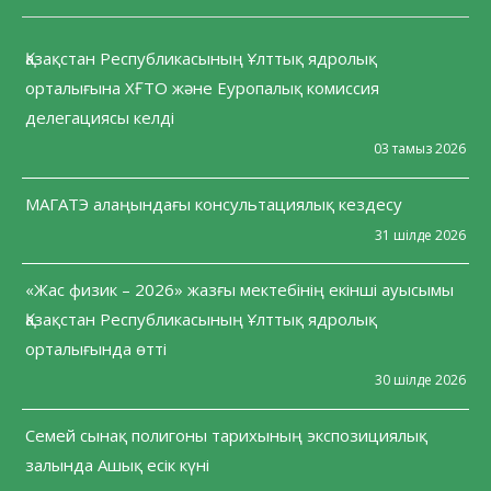
Қазақстан Республикасының Ұлттық ядролық
орталығына ХҒТО және Еуропалық комиссия
делегациясы келді
03 тамыз 2026
МАГАТЭ алаңындағы консультациялық кездесу
31 шілде 2026
«Жас физик – 2026» жазғы мектебінің екінші ауысымы
Қазақстан Республикасының Ұлттық ядролық
орталығында өтті
30 шілде 2026
Семей сынақ полигоны тарихының экспозициялық
залында Ашық есік күні