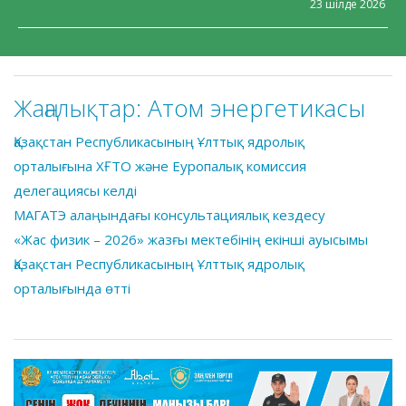
23 шілде 2026
Жаңалықтар:
Атом энергетикасы
Қазақстан Республикасының Ұлттық ядролық
орталығына ХҒТО және Еуропалық комиссия
делегациясы келді
МАГАТЭ алаңындағы консультациялық кездесу
«Жас физик – 2026» жазғы мектебінің екінші ауысымы
Қазақстан Республикасының Ұлттық ядролық
орталығында өтті