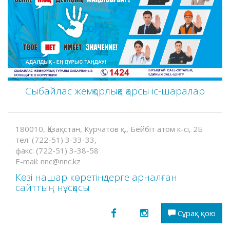
Сыбайлас жемқорлыққа қарсы іс-шаралар
180010, Қазақстан, Курчатов қ., Бейбіт атом к-сі, 2Б
тел: (722-51) 3-33-33,
факс: (722-51) 3-38-58
E-mail: nnc@nnc.kz
Көзі нашар көретіндерге арналған
сайттың нұсқасы
Сұрақ қою