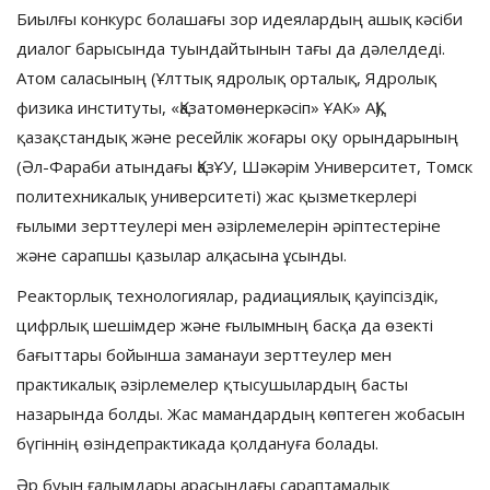
Биылғы конкурс болашағы зор идеялардың ашық кәсіби
диалог барысында туындайтынын тағы да дәлелдеді.
Атом саласының (Ұлттық ядролық орталық, Ядролық
физика институты, «Қазатомөнеркәсіп» ҰАК» АҚ),
қазақстандық және ресейлік жоғары оқу орындарының
(Әл-Фараби атындағы ҚазҰУ, Шәкәрім Университет, Томск
политехникалық университеті) жас қызметкерлері
ғылыми зерттеулері мен әзірлемелерін әріптестеріне
және сарапшы қазылар алқасына ұсынды.
Реакторлық технологиялар, радиациялық қауіпсіздік,
цифрлық шешімдер және ғылымның басқа да өзекті
бағыттары бойынша заманауи зерттеулер мен
практикалық әзірлемелер қтысушылардың басты
назарында болды. Жас мамандардың көптеген жобасын
бүгіннің өзіндепрактикада қолдануға болады.
Әр буын ғалымдары арасындағы сараптамалық