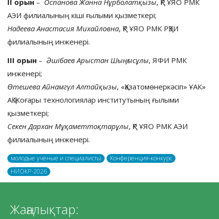
II орын
–
Оспанова Жанна Нұрболатқызы
, ҚР ҰЯО РМК
АЭИ филиалының кіші ғылыми қызметкері;
Надеева Анастасия Михайловна
, ҚР ҰЯО РМК РҚЭИ
филиалының инженері.
III орын
–
Әшібаев Арыстан Шыңғысұлы
, ЯФИ РМК
инженері;
Өтешева Айнамгүл Алтайқызы
, «Қазатомөнеркәсіп» ҰАК»
АҚ Жоғары технологиялар институтының ғылыми
қызметкері;
Секен Дархан Мұқаметтоқтарұлы
, ҚР ҰЯО РМК АЭИ
филиалының инженері.
молодые ученые и специалисты
Конференция-конкурс
НИОКР-2026
Жаңалықтар: