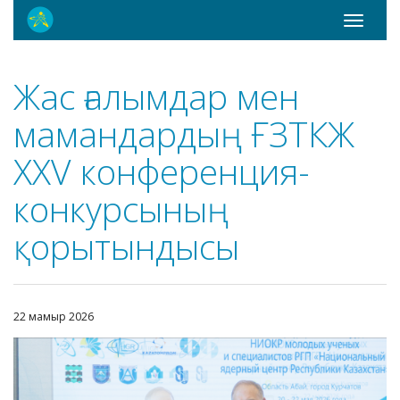
Toggle
navigati
Жас ғалымдар мен
мамандардың ҒЗТКЖ
XXV конференция-
конкурсының
қорытындысы
22 мамыр 2026