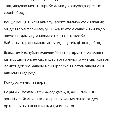
талқылаулар мен тәжірибе алмасу конкурсқа ерекше
серпін берді.
Конференция білім алмасу, өзекті ғылыми-техникалық
міндеттерді талқылау үшін және атом саласының кадр
әлеуетін дамытуға ықпал ететін жаңа кәсіби
байланыстарды қалыптастырудың тиімді алаңы болды.
Қазақстан Республикасының Ұлттық ядролық орталығы
қатысушылар мен сарапшыларға жемісті жұмысы, жоғары
деңгейдегі жобалары мен бірлескен бастамалары үшін
алғысын білдіреді.
Конкурс жеңімпаздары:
I орын
–
Исағали Әсем Айдарқызы
, ҚР ҰЯО РМК ГЗИ
арнайы сейсмикалық ақпаратты жинау және өңдеу
орталығының кіші ғылыми қызметкері.