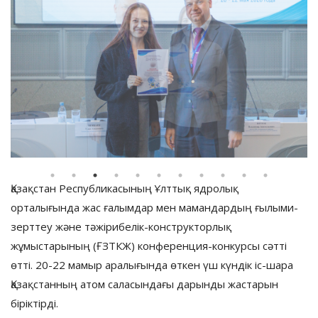
Қазақстан Республикасының Ұлттық ядролық
орталығында жас ғалымдар мен мамандардың ғылыми-
зерттеу және тәжірибелік-конструкторлық
жұмыстарының (ҒЗТКЖ) конференция-конкурсы сәтті
өтті. 20-22 мамыр аралығында өткен үш күндік іс-шара
Қазақстанның атом саласындағы дарынды жастарын
біріктірді.