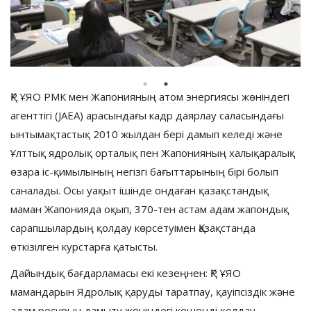
ҚР ҰЯО РМК мен Жапонияның атом энергиясы жөніндегі
агенттігі (JAEA) арасындағы кадр даярлау саласындағы
ынтымақтастық 2010 жылдан бері дамып келеді және
Ұлттық ядролық орталық пен Жапонияның халықаралық
өзара іс-қимылының негізгі бағыттарының бірі болып
саналады. Осы уақыт ішінде ондаған қазақстандық
маман Жапонияда оқып, 370-тен астам адам жапондық
сарапшылардың қолдау көрсетуімен Қазақстанда
өткізілген курстарға қатысты.
Дайындық бағдарламасы екі кезеңнен: ҚР ҰЯО
мамандарын Ядролық қаруды таратпау, қауіпсіздік және
адам ресурын дамыту жөніндегі кешенді қолдау