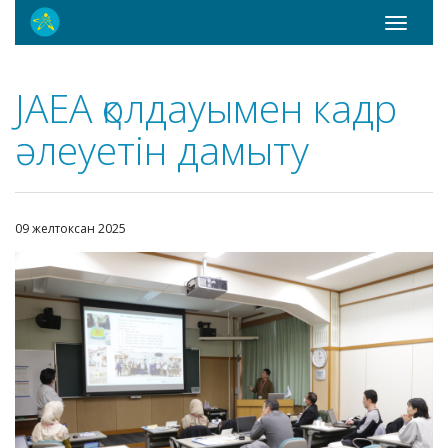
Toggle
navigati
JAEA қолдауымен кадр
әлеуетін дамыту
09 желтоксан 2025