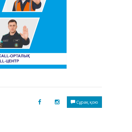
Сұрақ қою