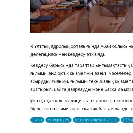
ҚР Ұлттық ядролық орталығында Абай облысы
делегациясымен кездесу өткізілді.
Кездесу барысында тараптар ынтымақтастық б
ғылыми-өндірістік қызметінің өзекті мәселелер
асыруды, ғылыми, ғылыми-техникалық қызмет н
арттырып, қайта даярлауды және басқа да мәс
Құжатқа қол қою медицинада ядролық технолог
бірлескен ғылыми-практикалық бастамаларды
визит
Меморандум
развитие сотрудничества
ЦЯМ