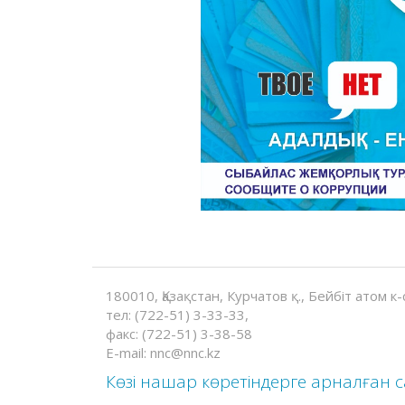
180010, Қазақстан, Курчатов қ., Бейбіт атом к-с
тел: (722-51) 3-33-33,
факс: (722-51) 3-38-58
E-mail: nnc@nnc.kz
Көзі нашар көретіндерге арналған с