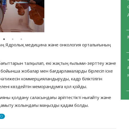
ның Ядролық медицина және онкология орталығының
ағыттарын талқылап, екі жақтың ғылыми-зерттеу және
і бойынша жобалар мен бағдарламаларды бірлесіп іске
әтижесін коммерцияландыруды, кадр біліктілігін
елені көздейтін меморандумға қол қойды.
ияны қолдану саласындағы әріптестікті нығайту және
 дамыту жолындағы маңызды қадам болды.
иО