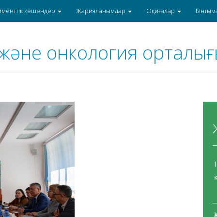
именттік кешендер
Жарияланымдар
Оқиғалар
Ынтым
және онкология орталығ