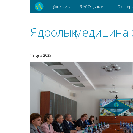
Құрылым
ҚР ҰЯО қызметі
Экспер
Ядролық медицина 
18 сәуір 2025