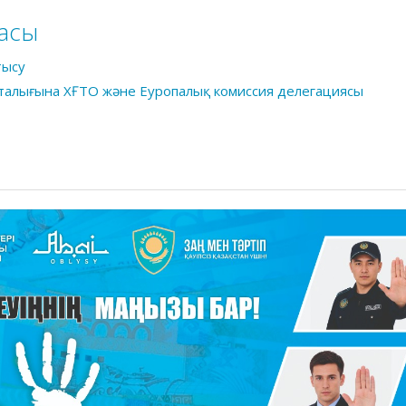
асы
тысу
рталығына ХҒТО және Еуропалық комиссия делегациясы