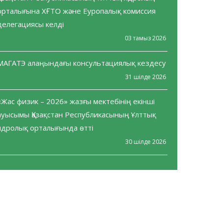
орталығына ХҒТО және Еуропалық комиссия
делегациясы келді
03 тамыз 2026
МАГАТЭ алаңындағы консультациялық кездесу
31 шілде 2026
«Жас физик – 2026» жазғы мектебінің екінші
ауысымы Қазақстан Республикасының Ұлттық
ядролық орталығында өтті
30 шілде 2026