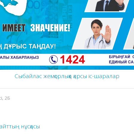
Сыбайлас жемқорлыққа қарсы іс-шаралар
і, 2Б
айттың нұсқасы