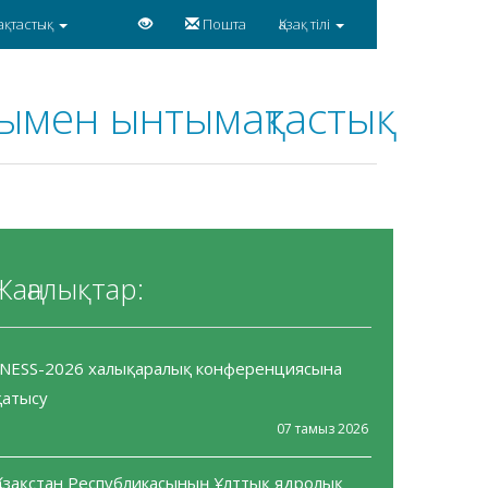
ақтастық
Пошта
Қазақ тілі
ымен ынтымақтастық
Жаңалықтар:
INESS-2026 халықаралық конференциясына
қатысу
07 тамыз 2026
Қазақстан Республикасының Ұлттық ядролық