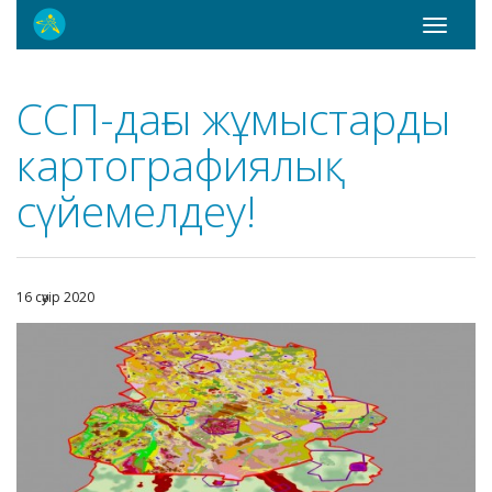
Toggle
navigati
ССП-дағы жұмыстарды
картографиялық
сүйемелдеу!
16 сәуір 2020