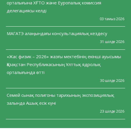
орталығына ХҒТО және Еуропалық комиссия
делегациясы келді
03 тамыз 2026
МАГАТЭ алаңындағы консультациялық кездесу
31 шілде 2026
«Жас физик – 2026» жазғы мектебінің екінші ауысымы
Қазақстан Республикасының Ұлттық ядролық
орталығында өтті
30 шілде 2026
Семей сынақ полигоны тарихының экспозициялық
залында Ашық есік күні
23 шілде 2026