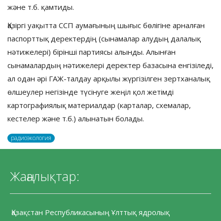
және т.б. қамтиды.
Қазіргі уақытта ССП аумағының шығыс бөлігіне арналған
паспорттық деректердің (сынамалар алудың далалық
нәтижелері) бірінші партиясы алынды. Алынған
сынамалардың нәтижелері деректер базасына енгізіледі,
ал одан әрі ГАЖ-талдау арқылы жүргізілген зертханалық
өлшеулер негізінде түсінуге жеңіл қол жетімді
картографиялық материалдар (карталар, схемалар,
кестелер және т.б.) алынатын болады.
радиоэкология
Жаңалықтар:
Қазақстан Республикасының Ұлттық ядролық