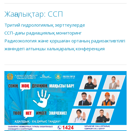
Жаңалықтар:
CCП
Тритий гидрологиялық зерттеулерде
ССП-дағы радиациялық мониторинг
Радиоэкология және қоршаған ортаның радиоактивтілігі
жөніндегі алтыншы халықаралық конференция