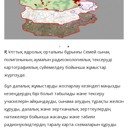
ҚР Ұлттық ядролық орталығы бұрынғы Семей сынақ
полигонының аумағын радиоэкологиялық тексеруді
картографиялық сүйемелдеу бойынша жұмыстар
жүргізуде.
Бұл далалық жұмыстарды жоспарлау кезіндегі маңызды
кезеңдердің бірі болып табылады және тексеру
учаскелерін айқындауды, сынама алудың тұрақты желісін
құруды, далалық және зертханалық зерттеулердің
нәтижелері бойынша жасанды және табиғи
радионуклидтердің таралу карта-схемаларын құруды