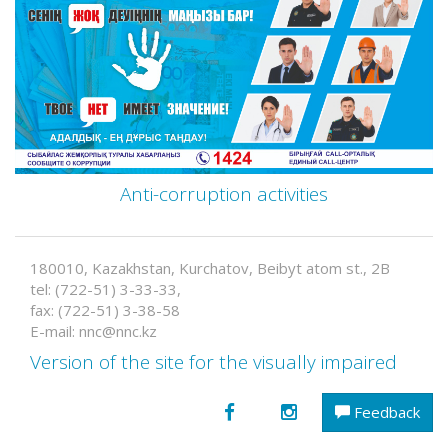
Anti-corruption activities
180010, Kazakhstan, Kurchatov, Beibyt atom st., 2B
tel: (722-51) 3-33-33,
fax: (722-51) 3-38-58
E-mail: nnc@nnc.kz
Version of the site for the visually impaired
Feedback