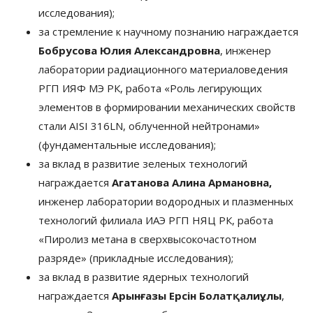
исследования);
за стремление к научному познанию награждается
Бобрусова Юлия Александровна
, инженер
лаборатории радиационного материаловедения
РГП ИЯФ МЭ РК, работа «Роль легирующих
элементов в формировании механических свойств
стали AISI 316LN, облученной нейтронами»
(фундаментальные исследования);
за вклад в развитие зеленых технологий
награждается
Агатанова Алина Армановна,
инженер лаборатории водородных и плазменных
технологий филиала ИАЭ РГП НЯЦ РК, работа
«Пиролиз метана в сверхвысокочастотном
разряде» (прикладные исследования);
за вклад в развитие ядерных технологий
награждается
Арынғазы Ерсін Болатқалиұлы
,