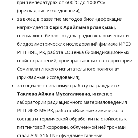
при температурах от 600°С до 1000°С»
(прикладные исследования);
за вклад в развитие методов биоиндефекации
награждается
Серік Арайлым Ерланқызы,
специалист–биолог отдела радиоэкологических и
биодозиметрических исследований филиала ИРБЭ
РГП НЯЦ РК, работа «Оценка биоиндикационных
свойств растений, произрастающих на территории
Семипалатинского испытательного полигона»
(прикладные исследования);
за социально-значимую работу награждается
Такиева Айжан Мусагалиевна
, инженер
лаборатории радиационного материаловедения
РГП ИЯФ МЭ РК, работа «Влияние химического
состава и термической обработки на стойкость к
питтинговой коррозии, облученной нейтронами
стали AISI 316 LN» (фундаментальные