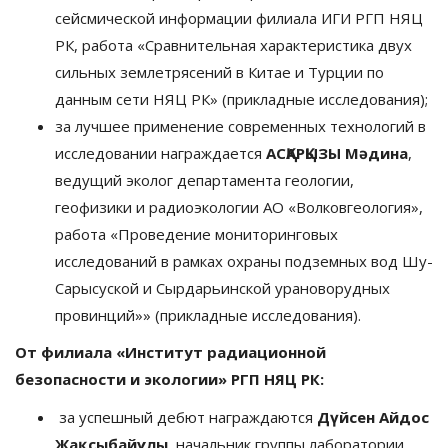
сейсмической информации филиала ИГИ РГП НЯЦ
РК, работа «Сравнительная характеристика двух
сильных землетрясений в Китае и Турции по
данным сети НЯЦ РК» (прикладные исследования);
за лучшее применение современных технологий в
исследовании награждается
АСҚАРҚЫЗЫ Мәдина
,
ведущий эколог департамента геологии,
геофизики и радиоэкологии АО «Волковгеология»,
работа «Проведение мониторинговых
исследований в рамках охраны подземных вод Шу-
Сарысуской и Сырдарьинской урановорудных
провинций»» (прикладные исследования).
От филиала «Институт радиационной
безопасности и экологии» РГП НЯЦ РК:
за успешный дебют награждаются
Дүйсен Айдос
Жақсыбайұлы
, начальник группы лаборатории