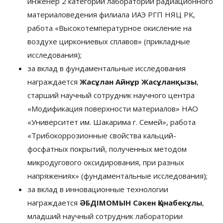
инженер 2 категории лаборатории радиационного
материаловедения филиала ИАЭ РГП НЯЦ РК,
работа «Высокотемпературное окисление на
воздухе циркониевых сплавов» (прикладные
исследования);
за вклад в фундаментальные исследования
награждается
Жасұлан Айнұр Жасұланқызы
,
старший научный сотрудник научного центра
«Модификация поверхности материалов» НАО
«Университет им. Шакарима г. Семей», работа
«Трибокоррозионные свойства кальций-
фосфатных покрытий, полученных методом
микродугового оксидирования, при разных
напряжениях» (фундаментальные исследования);
за вклад в инновационные технологии
награждается
ӘБДІМОМЫН Сәкен Қынабекұлы
,
младший научный сотрудник лаборатории