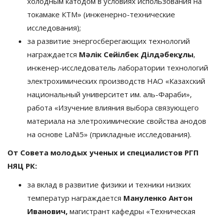
холодным катодом в условиях использования на
токамаке КТМ» (инженерно-технические
исследования);
за развитие энергосберегающих технологий
награждается
Мәлік Сейілбек Ділдәбекұлы
,
инженер-исследователь лаборатории технологий
электрохимических производств НАО «Казахский
национальный университет им. аль-Фараби»,
работа «Изучение влияния выбора связующего
материала на элетрохимические свойства анодов
на основе LaNi5» (прикладные исследования).
От Совета молодых ученых и специалистов РГП
НЯЦ РК:
за вклад в развитие физики и техники низких
температур награждается
Мануленко Антон
Иванович,
магистрант кафедры «Техническая