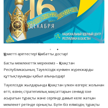
Құрметті әріптестер! Қымбатты достар!
Басты мемлекеттік мерекеміз – Қазақстан
Республикасының Тәуелсіздік күнімен жүрекжарды
құттықтауымды қабыл алыңыздар!
Тәуелсіздік жылдарында Қазақстан үлкен өзгеріс жолынан
өтті, өзінің стратегиялық мақсаттарын сенімді іске
асыратын тұрақты және серпінді дамып келе жатқан
мемлекет ретінде орнықты. Бүгін біз еліміздің тұрақты