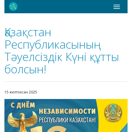
Toggle
navigati
Қазақстан
Республикасының
Тәуелсіздік Күні құтты
болсын!
15 желтоксан 2025