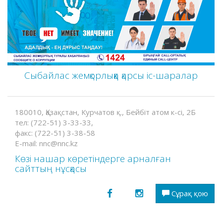
Сыбайлас жемқорлыққа қарсы іс-шаралар
180010, Қазақстан, Курчатов қ., Бейбіт атом к-сі, 2Б
тел: (722-51) 3-33-33,
факс: (722-51) 3-38-58
E-mail: nnc@nnc.kz
Көзі нашар көретіндерге арналған
сайттың нұсқасы
Сұрақ қою