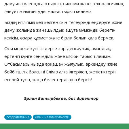
дамуына үлес қоса отырып, ғылыми және технологиялық
әлеуетін нығайтуды жалғастырып келеміз.
Біздің игілігіміз кез келген сын-тегеурінді еңсеруге және
даму жолында жаңашылдық ашуға мүмкіндік беретін
келісім, өзара құрмет және бірлік болып қала бермек.
Осы мереке күні сіздерге зор денсаулық, амандық,
ертеңгі күнге сенімділік және кәсіби табыс тілеймін.
Отбасыларыңызда әрқашан жылулық, өркендеу және
бейбітшілік болсын! Еліміз алға ілгерілеп, жетістіктерін
еселей түсіп, жаңа белестерді аша берсін!
Эрлан Батырбеков, бас директор
поздравление
День независимости