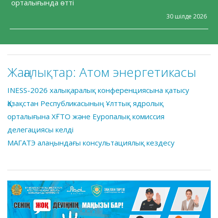
орталығында өтті
30 шілде 2026
Жаңалықтар:
Атом энергетикасы
INESS-2026 халықаралық конференциясына қатысу
Қазақстан Республикасының Ұлттық ядролық
орталығына ХҒТО және Еуропалық комиссия
делегациясы келді
МАГАТЭ алаңындағы консультациялық кездесу