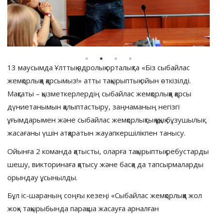
13 маусымда Ұлттық ядролық орталықта «Біз сыбайлас
жемқорлыққа қарсымыз!» атты тақырыптық ойын өткізілді.
Мақсаты – қызметкерлердің сыбайлас жемқорлыққа қарсы
дүниетанымын қалыптастыру, заңнаманың негізгі
ұғымдарымен және сыбайлас жемқорлықтық құқық бұзушылық
жасағаны үшін атқаратын жауапкершілікпен танысу.
Ойынға 2 команда қатысты, оларға тақырыптық ребустарды
шешу, викторинаға қатысу және басқа да тапсырмаларды
орындау ұсынылды.
Бұл іс-шараның соңғы кезеңі «Сыбайлас жемқорлыққа жол
жоқ» тақырыбында парақша жасауға арналған