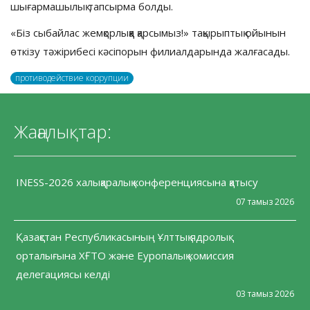
шығармашылық тапсырма болды.
«Біз сыбайлас жемқорлыққа қарсымыз!» тақырыптық ойынын
өткізу тәжірибесі кәсіпорын филиалдарында жалғасады.
противодействие коррупции
Жаңалықтар:
INESS-2026 халықаралық конференциясына қатысу
07 тамыз 2026
Қазақстан Республикасының Ұлттық ядролық
орталығына ХҒТО және Еуропалық комиссия
делегациясы келді
03 тамыз 2026