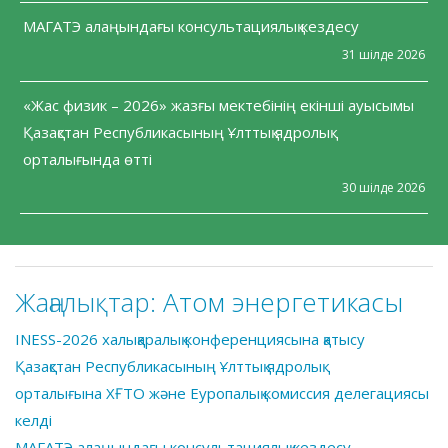
МАГАТЭ алаңындағы консультациялық кездесу
31 шілде 2026
«Жас физик – 2026» жазғы мектебінің екінші ауысымы
Қазақстан Республикасының Ұлттық ядролық
орталығында өтті
30 шілде 2026
Жаңалықтар:
Атом энергетикасы
INESS-2026 халықаралық конференциясына қатысу
Қазақстан Республикасының Ұлттық ядролық
орталығына ХҒТО және Еуропалық комиссия делегациясы
келді
МАГАТЭ алаңындағы консультациялық кездесу