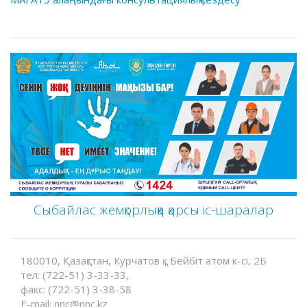
Сыбайлас жемқорлыққа қарсы іс-шаралар
180010, Қазақстан, Курчатов қ., Бейбіт атом к-сі, 2Б
тел: (722-51) 3-33-33,
факс: (722-51) 3-38-58
E-mail: nnc@nnc.kz