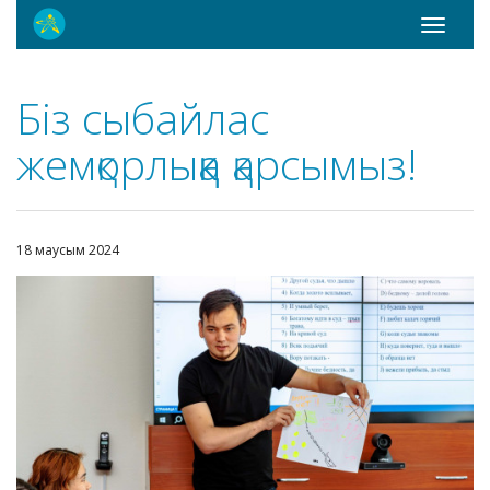
Toggle
navigati
Біз сыбайлас
жемқорлыққа қарсымыз!
18 маусым 2024