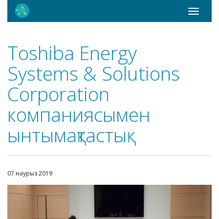
Toggle
navigati
Toshiba Energy
Systems & Solutions
Corporation
компаниясымен
ынтымақтастық
07 наурыз 2019