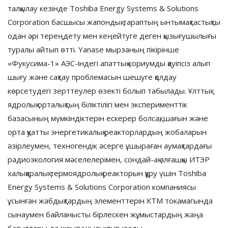
талқылау кезінде Toshiba Energy Systems & Solutions
Corporation басшысы жапондық тараптың ынтымақтастықты
одан әрі тереңдету мен кеңейтуге деген қызығушылығы
туралы айтып өтті. Yanase мырзаның пікірінше
«Фукусима-1» АЭС-індегі апаттық кориумды қауіпсіз алып
шығу және сақтау проблемасын шешуге қолдау
көрсетудегі зерттеулер өзекті болып табылады. Ұлттық
ядролық орталықтың біліктілігі мен эксперименттік
базасының мүмкіндіктерін ескерер болсақ, шағын және
орта қуатты энергетикалық реакторлардың жобаларын
әзірлеумен, техногендік әсерге ұшыраған аумақтардағы
радиоэкология мәселелерімен, сондай-ақ алғашқы ИТЭР
халықаралық термоядролық реакторын құру үшін Toshiba
Energy Systems & Solutions Corporation компаниясы
ұсынған жабдықтардың элементтерін КТМ токамагында
сынаумен байланысты бірлескен жұмыстардың жаңа