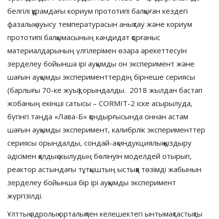
белгілі құрамдағы кориум прототипі балқыған кездегі
фазалық ауысу температурасын анықтау және кориум
прототипі балқымасының кандидат қорғаныс
материалдарының үлгілерімен өзара әрекеттесуін
зерделеу бойынша ірі ауқымды он эксперимент және
шағын ауқымды эксперименттердің бірнеше сериясы
(барлығы 70-ке жуық) орындалды. 2018 жылдан бастап
жобаның екінші сатысы – CORMIT-2 іске асырылуда,
бүгінгі таңда «Лава-Б» қондырғысында оннан астам
шағын ауқымды эксперимент, калибрлік эксперименттер
сериясы орындалды, сондай-ақ индукциялық қыздыру
әдісімен қалдық жылудың бөлінуін моделдей отырып,
реактор астындағы тұтқыштың ыстыққа төзімді жабынын
зерделеу бойынша бір ірі ауқымды эксперимент
жүргізілді.
Ұлттық ядролық орталықпен келешектегі ынтымақтастықты