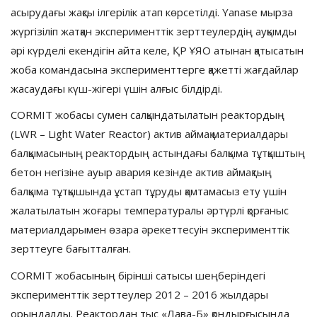
асырудағы жақсы ілгерілік атап көрсетілді. Yanase мырза
жүргізіліп жатқан эксперименттік зерттеулердің ауқымды
әрі күрделі екендігін айта келе, ҚР ҰЯО атынан қатысатын
жоба командасына эксперименттерге қажетті жағдайлар
жасаудағы күш-жігері үшін алғыс білдірді.
CORMIT жобасы сумен салқындатылатын реактордың
(LWR – Light Water Reactor) актив аймақ материалдары
балқымасының реактордың астындағы балқыма тұтқыштың
бетон негізіне ауыр авария кезінде актив аймақтың
балқыма тұтқышында ұстап тұруды қамтамасыз ету үшін
жалатылатын жоғары температуралы әртүрлі қорғаныс
материалдарымен өзара әрекеттесуін эксперименттік
зерттеуге бағытталған.
CORMIT жобасының бірінші сатысы шеңберіндегі
эксперименттік зерттеулер 2012 – 2016 жылдары
орындалды. Реактордан тыс «Лава-Б» қондырғысында