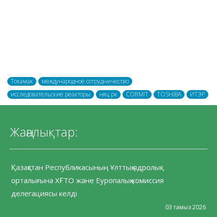
Токамак
международное сотрудничество
исследовательские реакторы
няц рк
CORMIT
TOSHIBA
ИТЭР
Жаңалықтар:
Қазақстан Республикасының Ұлттық ядролық
орталығына ХҒТО және Еуропалық комиссия
делегациясы келді
03 тамыз 2026