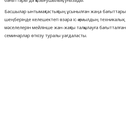
бағыттары да қызығушылық туғызады.
Басшылар ынтымақтастықтың ұсынылған жаңа бағыттары
шеңберінде келешектегі өзара іс-қимылдың техникалық
мәселелерін мейлінше жан-жақты талқылауға бағытталған
семинарлар өткізу туралы уағдаласты.