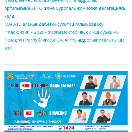
Қазақстан Республикасының Ұлттық ядролық
орталығына ХҒТО және Еуропалық комиссия делегациясы
келді
МАГАТЭ алаңындағы консультациялық кездесу
«Жас физик – 2026» жазғы мектебінің екінші ауысымы
Қазақстан Республикасының Ұлттық ядролық орталығында
өтті