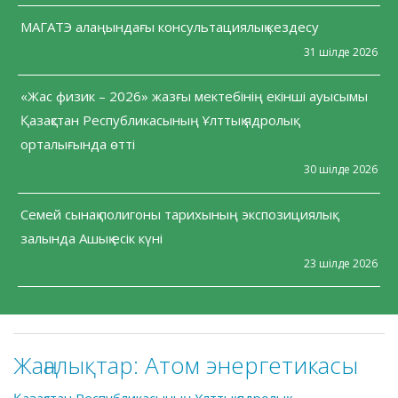
МАГАТЭ алаңындағы консультациялық кездесу
31 шілде 2026
«Жас физик – 2026» жазғы мектебінің екінші ауысымы
Қазақстан Республикасының Ұлттық ядролық
орталығында өтті
30 шілде 2026
Семей сынақ полигоны тарихының экспозициялық
залында Ашық есік күні
23 шілде 2026
Жаңалықтар:
Атом энергетикасы