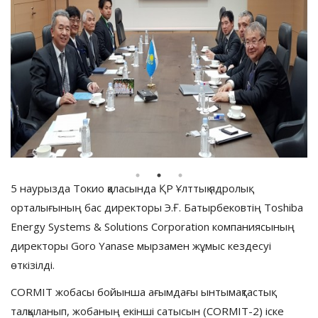
5 наурызда Токио қаласында ҚР Ұлттық ядролық
орталығының бас директоры Э.Ғ. Батырбековтің Toshiba
Energy Systems & Solutions Corporation компаниясының
директоры Goro Yanase мырзамен жұмыс кездесуі
өткізілді.
CORMIT жобасы бойынша ағымдағы ынтымақтастық
талқыланып, жобаның екінші сатысын (CORMIT-2) іске