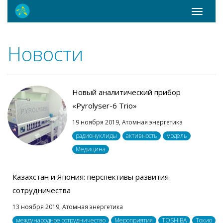
Toggle
navigati
Новости
Новый аналитический прибор
«Pyrolyser-6 Trio»
19 ноября 2019,
Атомная энергетика
радионуклиды
активность
модель
Медицина
Казахстан и Япония: перспективы развития
сотрудничества
13 ноября 2019,
Атомная энергетика
международное сотрудничество
Мероприятия
TOSHIBA
Токио