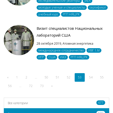
исследовательские реакторы
JAEA
молодые ученые и специалисты
сертификат
учебный курс
РГП НЯЦ РК
Визит специалистов Национальных
лабораторий США
28 октября 2019,
Атомная энергетика
международное сотрудничество
ИВГ 1.M
ИГР
США
ИАЭ
РГП НЯЦ РК
«
1
2
...
50
51
52
53
54
55
56
...
72
73
»
677
Все категории