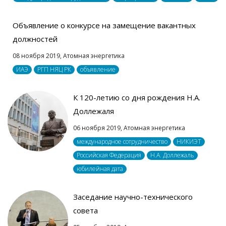
Объявление о конкурсе на замещение вакантных
должностей
08 ноября 2019,
Атомная энергетика
ИАЭ
РГП НЯЦ РК
объявление
К 120-летию со дня рождения Н.А.
Доллежаля
06 ноября 2019,
Атомная энергетика
международное сотрудничество
НИКИЭТ
Российская Федерация
Н.А. Доллежаль
юбилейная дата
Заседание научно-технического
совета