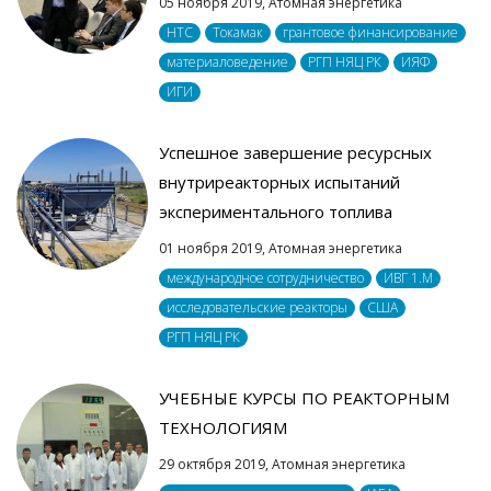
05 ноября 2019,
Атомная энергетика
НТС
Токамак
грантовое финансирование
материаловедение
РГП НЯЦ РК
ИЯФ
ИГИ
Успешное завершение ресурсных
внутриреакторных испытаний
экспериментального топлива
01 ноября 2019,
Атомная энергетика
международное сотрудничество
ИВГ 1.M
исследовательские реакторы
США
РГП НЯЦ РК
УЧЕБНЫЕ КУРСЫ ПО РЕАКТОРНЫМ
ТЕХНОЛОГИЯМ
29 октября 2019,
Атомная энергетика