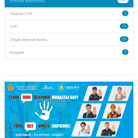
580
Атомная энергетика
6
Токамак КТМ
19
СИП
69
Общественная жизнь
3
История