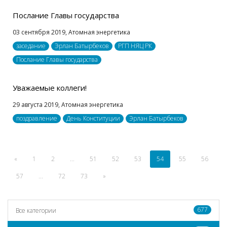
Послание Главы государства
03 сентября 2019,
Атомная энергетика
заседание
Эрлан Батырбеков
РГП НЯЦ РК
Послание Главы государства
Уважаемые коллеги!
29 августа 2019,
Атомная энергетика
поздравление
День Конституции
Эрлан Батырбеков
«
1
2
...
51
52
53
54
55
56
57
...
72
73
»
677
Все категории