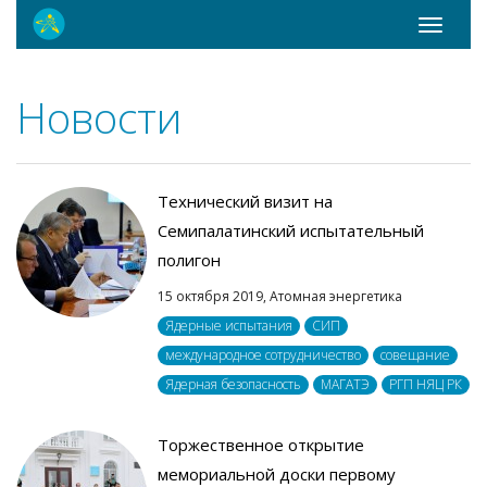
Toggle
navigati
Новости
Технический визит на
Семипалатинский испытательный
полигон
15 октября 2019,
Атомная энергетика
Ядерные испытания
СИП
международное сотрудничество
совещание
Ядерная безопасность
МАГАТЭ
РГП НЯЦ РК
Торжественное открытие
мемориальной доски первому