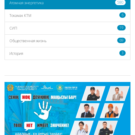
580
Атомная энергетика
6
Токамак КТМ
19
СИП
69
Общественная жизнь
3
История