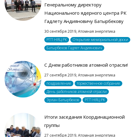
Генеральному директору
Национального ядерного центра РК
Гадлету Андияновичу Батырбекову
30 сентября 2019,
Атомная энергетика
РГП НЯЦ РК
Открытие мемориальной доски
Батырбеков Гадлет Андиянович
С Днем работников атомной отрасли!
27 сентября 2019,
Атомная энергетика
поздравление
торжественное собрание
День работников атомной отрасли
Эрлан Батырбеков
РГП НЯЦ РК
Итоги заседания Координационной
группы
27 сентября 2019,
Атомная энергетика