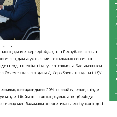
ығының қызметкерлері «Қазақстан Республикасының
ологиялық дамыту» ғылыми-техникалық сессиясына
індеттердің шешімін іздеуге атсалысты. Бастамашысы
ара Өскемен қаласындағы Д. Серікбаев атындағы ШҚТУ
ологиялық шығарындыны 20%-ға азайту, оның ішінде
рлеу» міндеті бойынша топтың жұмысы шеңберінде
логиялар мен баламалы энергетиканы енгізу жөніндегі