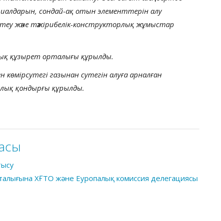
риалдарын, сондай-ақ отын элементтерін алу
теу және тәжірибелік-конструкторлық жұмыстар
лық құзырет орталығы құрылды.
 көмірсутегі газынан сутегін алуға арналған
лық қондырғы құрылды.
асы
тысу
рталығына ХҒТО және Еуропалық комиссия делегациясы