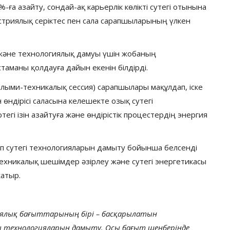
а азайту, сондай-ақ карьерлік көлікті сутегі отынына
триялық серіктес пен сала сарапшыларының үлкен
және технологиялық дамуы үшін жобаның
таманы қолдауға дайын екенін білдірді.
ыми-техникалық сессия) сарапшылары мақұлдап, іске
 өндірісі саласына келешекте озық сутегі
егі ізін азайтуға және өндірістік процестердің энергия
сіп сутегі технологияларын дамыту бойынша белсенді
ехникалық шешімдер әзірлеу және сутегі энергетикасы
жатыр.
гиялық бағыттарының бірі – басқарылатын
ы технологияларын дамыту. Осы бағыт шеңберінде