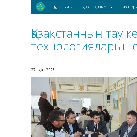
Құрылым
ҚР ҰЯО қызметі
Экспер
Қазақстанның тау к
технологияларын е
27 ақпан 2025