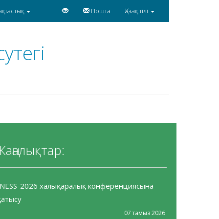
ақтастық
Пошта
Қазақ тілі
утегі
Жаңалықтар:
INESS-2026 халықаралық конференциясына
қатысу
07 тамыз 2026