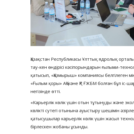
Қазақстан Республикасы Ұлттық ядролық ортал
тау-кен өндірісі кәсіпорындарын ғылыми-техн
қатысып, «Қазмырыш» компаниясы белгілеген м
«Ғылым қоры» АҚ және ҚР ҒЖБМ болған бұл іс-ш
негізінде өтті.
«Карьерлік көлік үшін отын тұтынуды және эк
көлікті сутегі отынына ауыстыру шешімін әзі
қатысушылар карьерлік көлік үшін жасыл техно
бірлескен жобаны ұсынды.