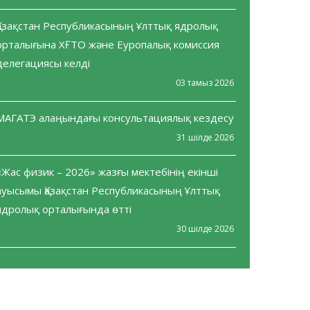
Қазақстан Республикасының Ұлттық ядролық
орталығына ХҒТО және Еуропалық комиссия
делегациясы келді
03 тамыз 2026
МАГАТЭ алаңындағы консультациялық кездесу
31 шілде 2026
«Жас физик – 2026» жазғы мектебінің екінші
ауысымы Қазақстан Республикасының Ұлттық
ядролық орталығында өтті
30 шілде 2026