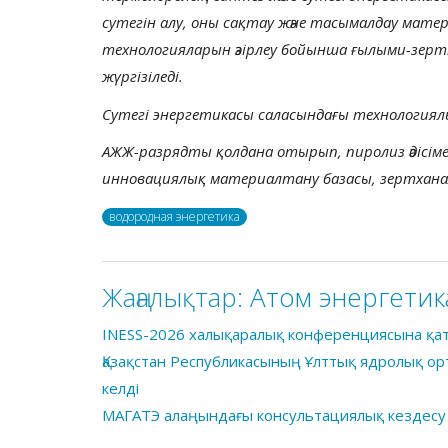
сутегін алу, оны сақтау және тасымалдау мате
технологияларын әзірлеу бойынша ғылыми-зерт
жүргізіледі.
Сутегі энергетикасы саласындағы технология
АЖЖ-разрядты қолдана отырып, пиролиз әдісімен
инновациялық материалтану базасы, зертхана
водородная энергетика
Жаңалықтар:
Атом энергетик
INESS-2026 халықаралық конференциясына қа
Қазақстан Республикасының Ұлттық ядролық о
келді
МАГАТЭ алаңындағы консультациялық кездесу