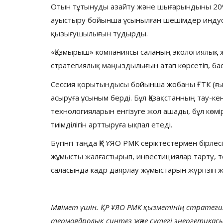
Отын тұтынуды азайту және шығарындыны 20%-ғ
ауыстыру бойынша ұсынылған шешімдер индус
қызығушылығын тудырды.
«Қазмырыш» компаниясы саланың экологиялық 
стратегиялық маңыздылығын атап көрсетіп, бас
Сессия қорытындысы бойынша жобаны ҒТК (ғыл
асыруға ұсыным берді. Бұл Қазақстанның тау-кен
технологияларын енгізуге жол ашады, бұл көмірт
тиімділігін арттыруға ықпал етеді.
Бүгінгі таңда ҚР ҰЯО РМК серіктестермен бірле
жұмысты жалғастырып, инвестициялар тарту, т
саласында кадр даярлау жұмыстарын жүргізіп 
Мәлімет үшін. ҚР ҰЯО РМК қызметінің страте
термоядролық синтез және сутегі энергетикас