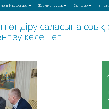
именттік кешендер
Жарияланымдар
Оқиғалар
Ынтым
ен өндіру саласына озық с
нгізу келешегі