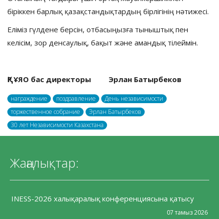
біріккен барлық қазақстандықтардың бірлігінің нәтижесі.
Еліміз гүлдене берсін, отбасыңызға тыныштық пен
келісім, зор денсаулық, бақыт және амандық тілеймін.
ҚР ҰЯО бас директоры
Э
рлан Батырбеков
награждение
поздравление
День независимости
торжественное собрание
Эрлан Батырбеков
30 лет Независимости Казахстана
Жаңалықтар:
INESS-2026 халықаралық конференциясына қатысу
07 тамыз 2026