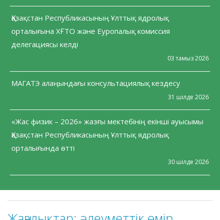
Қазақстан Республикасының Ұлттық ядролық
орталығына ХҒТО және Еуропалық комиссия
делегациясы келді
03 тамыз 2026
МАГАТЭ алаңындағы консультациялық кездесу
31 шілде 2026
«Жас физик – 2026» жазғы мектебінің екінші ауысымы
Қазақстан Республикасының Ұлттық ядролық
орталығында өтті
30 шілде 2026
Жаңалықтар:
әлеуметтік өмір