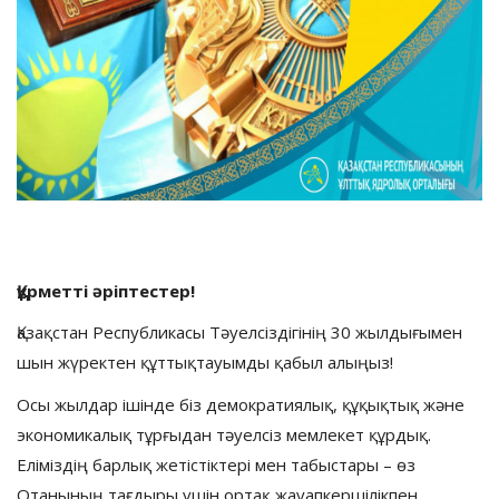
Құрметті әріптестер
!
Қазақстан Республикасы Тәуелсіздігінің 30 жылдығымен
шын жүректен құттықтауымды қабыл алыңыз!
Осы жылдар ішінде біз демократиялық, құқықтық және
экономикалық тұрғыдан тәуелсіз мемлекет құрдық.
Еліміздің барлық жетістіктері мен табыстары – өз
Отанының тағдыры үшін ортақ жауапкершілікпен