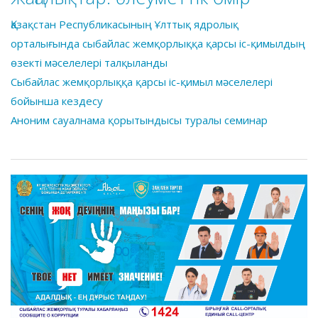
Қазақстан Республикасының Ұлттық ядролық
орталығында сыбайлас жемқорлыққа қарсы іс-қимылдың
өзекті мәселелері талқыланды
Сыбайлас жемқорлыққа қарсы іс-қимыл мәселелері
бойынша кездесу
Аноним сауалнама қорытындысы туралы семинар