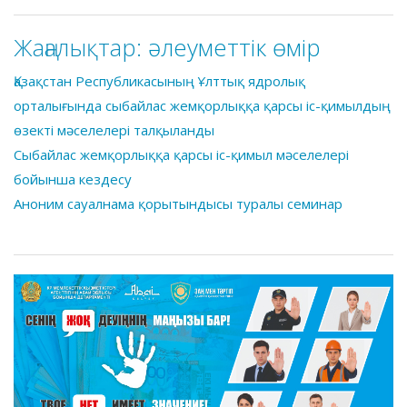
Жаңалықтар:
әлеуметтік өмір
Қазақстан Республикасының Ұлттық ядролық
орталығында сыбайлас жемқорлыққа қарсы іс-қимылдың
өзекті мәселелері талқыланды
Сыбайлас жемқорлыққа қарсы іс-қимыл мәселелері
бойынша кездесу
Аноним сауалнама қорытындысы туралы семинар