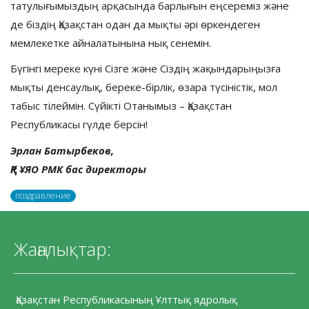
татулығымыздың арқасында барлығын еңсереміз және
де біздің Қазақстан одан да мықты әрі өркендеген
мемлекетке айналатынына нық сенемін.
Бүгінгі мереке күні Сізге және Сіздің жақындарыңызға
мықты денсаулық, береке-бірлік, өзара түсіністік, мол
табыс тілеймін. Сүйікті Отанымыз – Қазақстан
Республикасы гүлде берсін!
Эрлан Батырбеков,
ҚР ҰЯО РМК бас директоры
поздравление
Жаңалықтар:
Қазақстан Республикасының Ұлттық ядролық