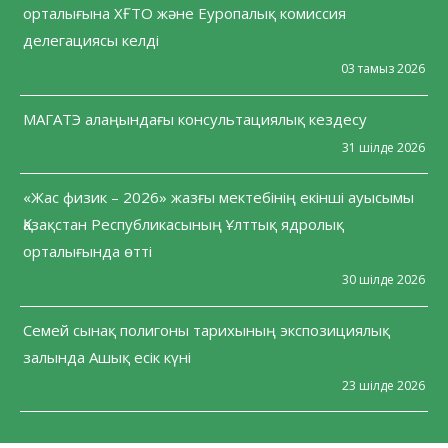
орталығына ХҒТО және Еуропалық комиссия
делегациясы келді
03 тамыз 2026
МАГАТЭ алаңындағы консультациялық кездесу
31 шілде 2026
«Жас физик – 2026» жазғы мектебінің екінші ауысымы
Қазақстан Республикасының Ұлттық ядролық
орталығында өтті
30 шілде 2026
Семей сынақ полигоны тарихының экспозициялық
залында Ашық есік күні
23 шілде 2026