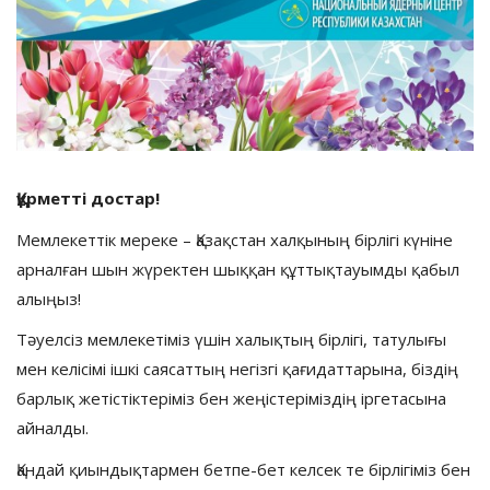
Құрметті достар!
Мемлекеттік мереке – Қазақстан халқының бірлігі күніне
арналған шын жүректен шыққан құттықтауымды қабыл
алыңыз!
Тәуелсіз мемлекетіміз үшін халықтың бірлігі, татулығы
мен келісімі ішкі саясаттың негізгі қағидаттарына, біздің
барлық жетістіктеріміз бен жеңістеріміздің іргетасына
айналды.
Қандай қиындықтармен бетпе-бет келсек те бірлігіміз бен