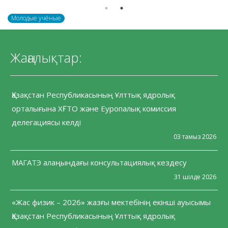
Молодые учёные
Жаңалықтар:
Қазақстан Республикасының Ұлттық ядролық
орталығына ХҒТО және Еуропалық комиссия
делегациясы келді
03 тамыз 2026
МАГАТЭ алаңындағы консультациялық кездесу
31 шілде 2026
«Жас физик – 2026» жазғы мектебінің екінші ауысымы
Қазақстан Республикасының Ұлттық ядролық