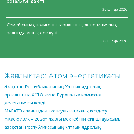
орталығында өтті
30 шілде 2026
Семей сынақ полигоны тарихының экспозициялық
залында Ашық есік күні
23 шілде 2026
Жаңалықтар:
Атом энергетикасы
Қазақстан Республикасының Ұлттық ядролық
орталығына ХҒТО және Еуропалық комиссия
делегациясы келді
МАГАТЭ алаңындағы консультациялық кездесу
«Жас физик – 2026» жазғы мектебінің екінші ауысымы
Қазақстан Республикасының Ұлттық ядролық