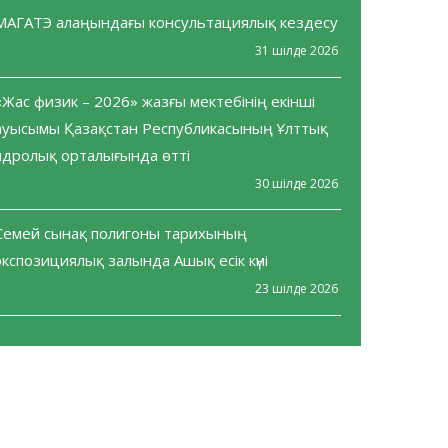
МАГАТЭ алаңындағы консультациялық кездесу
31 шілде 2026
«Жас физик – 2026» жазғы мектебінің екінші
ауысымы Қазақстан Республикасының Ұлттық
ядролық орталығында өтті
30 шілде 2026
Семей сынақ полигоны тарихының
экспозициялық залында Ашық есік күні
23 шілде 2026