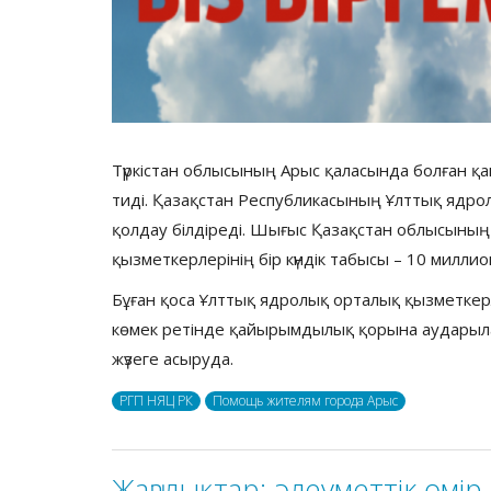
Түркістан облысының Арыс қаласында болған қа
тиді. Қазақстан Республикасының Ұлттық ядр
қолдау білдіреді. Шығыс Қазақстан облысыны
қызметкерлерінің бір күндік табысы – 10 милл
Бұған қоса Ұлттық ядролық орталық қызметке
көмек ретінде қайырымдылық қорына аударыла
жүзеге асыруда.
РГП НЯЦ РК
Помощь жителям города Арыс
Жаңалықтар:
әлеуметтік өмір