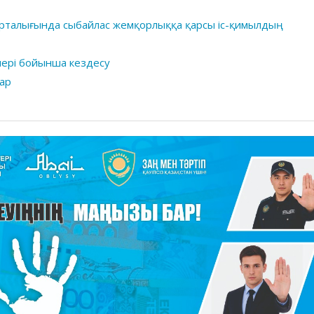
орталығында сыбайлас жемқорлыққа қарсы іс-қимылдың
лері бойынша кездесу
ар