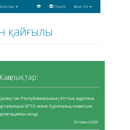
ақтастық
Пошта
Қазақ тілі
ан қайғылы
Жаңалықтар:
Қазақстан Республикасының Ұлттық ядролық
орталығына ХҒТО және Еуропалық комиссия
делегациясы келді
03 тамыз 2026