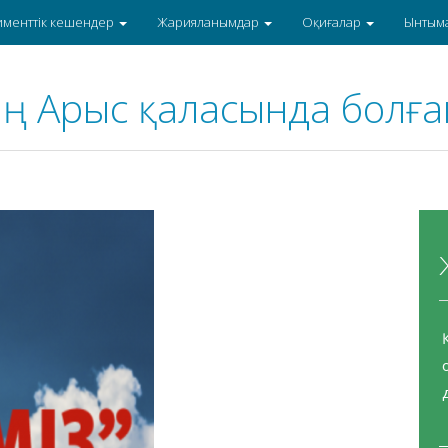
именттік кешендер
Жарияланымдар
Оқиғалар
Ынтым
ың Арыс қаласында болғ