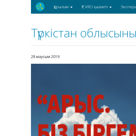
Құрылым
ҚР ҰЯО қызметі
Экспер
Түркістан облысын
28 маусым 2019