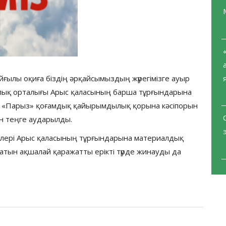
йғылы оқиға біздің әрқайсымыздың жүрегімізге ауыр
олық орталығы Арыс қаласының барша тұрғындарына
ң «Парыз» қоғамдық қайырымдылық қорына кәсіпорын
ион теңге аударылды.
рлері Арыс қаласының тұрғындарына материалдық
тын ақшалай қаражатты ерікті түрде жинауды да