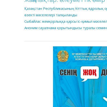
Қазақстан Республикасының Ұлттық ядролық 
өзекті мәселелері талқыланды
Сыбайлас жемқорлыққа қарсы іс-қимыл мәселе
Аноним сауалнама қорытындысы туралы семин