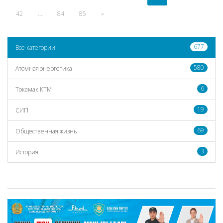
42
...
84
85
»
677
Все категории
580
Атомная энергетика
6
Токамак КТМ
19
СИП
69
Общественная жизнь
3
История