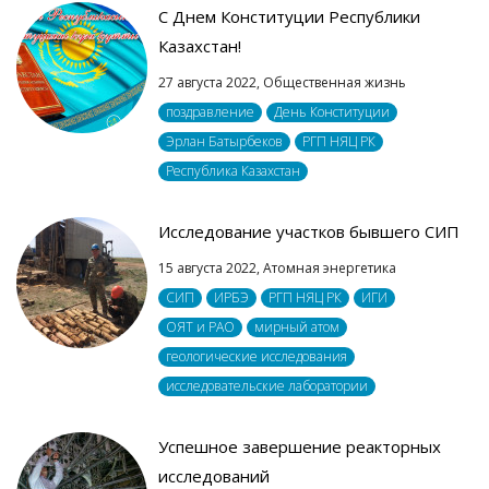
С Днем Конституции Республики
Казахстан!
27 августа 2022,
Общественная жизнь
поздравление
День Конституции
Эрлан Батырбеков
РГП НЯЦ РК
Республика Казахстан
Исследование участков бывшего СИП
15 августа 2022,
Атомная энергетика
СИП
ИРБЭ
РГП НЯЦ РК
ИГИ
ОЯТ и РАО
мирный атом
геологические исследования
исследовательские лаборатории
Успешное завершение реакторных
исследований