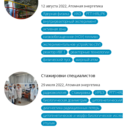
12 августа 2022,
Атомная энергетика
Ядерная физика
ИАЭ
РГП НЯЦ РК
внутриреакторный эксперимент
активная зона
низкообогащенное (НОУ) топливо
экспериментальное устройство (ЭУ)
реактор ИВГ.1
реакторные технологии
физический пуск
мирный атом
Стажировки специалистов
29 июля 2022,
Атомная энергетика
радиоэкология
Стажировка
ИРБЭ
РГП НЯЦ Р
биологическая дозиметрия
цитогенетический ан
диагностика радиационных потерь
цитогенетическое и морфо-биологическое исследо
Италия