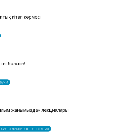
птық кітап көрмесі
тты болсын!
науки
Ғылым жанымызда» лекциялары
ские и лекционные занятия