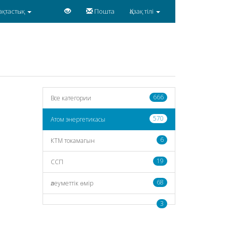
ақтастық
Пошта
Қазақ тілі
666
Все категории
570
Атом энергетикасы
6
КТМ токамагын
19
CCП
68
әлеуметтік өмір
3