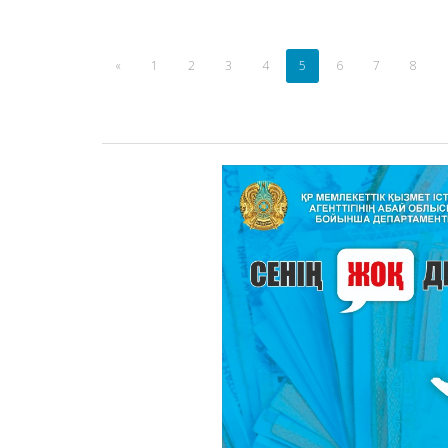
«
1
2
3
4
5
6
7
8