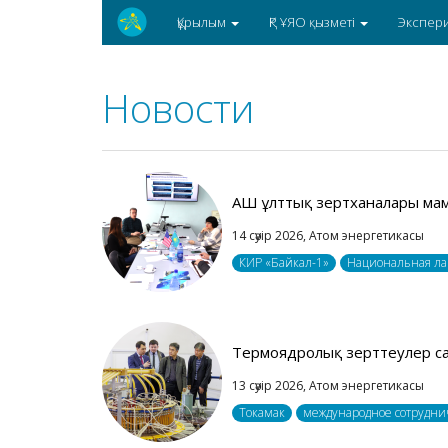
Құрылым
ҚР ҰЯО қызметі
Экспер
Новости
АҚШ ұлттық зертханалары ма
14 сәуір 2026,
Атом энергетикасы
КИР «Байкал-1»
Национальная ла
Термоядролық зерттеулер с
13 сәуір 2026,
Атом энергетикасы
Токамак
международное сотрудни