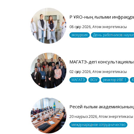
ҚР ҰЯО-ның ғылыми инфрақұры
08 сәуір 2026,
Атом энергетикасы
экскурсия
День работников науки
МАГАТЭ-дегі консультациялы
02 сәуір 2026,
Атом энергетикасы
МАГАТЭ
ВОУ
реактор ИВГ.1
К
Ресей ғылым академиясының 
20 наурыз 2026,
Атом энергетикасы
международное сотрудничество