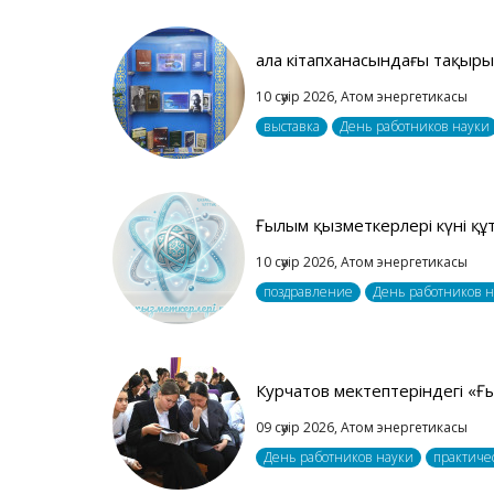
Қала кітапханасындағы тақыры
10 сәуір 2026,
Атом энергетикасы
выставка
День работников науки
Ғылым қызметкерлері күні құ
10 сәуір 2026,
Атом энергетикасы
поздравление
День работников 
Курчатов мектептеріндегі «
09 сәуір 2026,
Атом энергетикасы
День работников науки
практиче