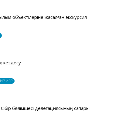
лым объектілеріне жасалған экскурсия
қ кездесу
ИР ИГР
Сібір бөлімшесі делегациясының сапары