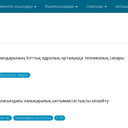
именттік кешендер
Жарияланымдар
Оқиғалар
Ынтым
мандарының Ұлттық ядролық орталыққа техникалық сапары
боратория Айдахо
аласындағы халықаралық ынтымақтастықты кеңейту
чество
термоядерный синтез
КТМ