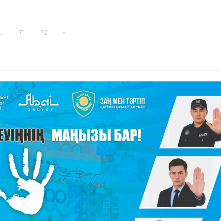
...
71
72
»