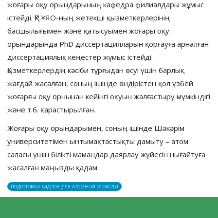
жоғары оқу орындарының кафедра филиалдары жұмыс
істейді. ҚР ҰЯО-ның жетекші қызметкерлерінің
басшылығымен және қатысуымен жоғары оқу
орындарында PhD диссертацияларын қорғауға арналған
диссертациялық кеңестер жұмыс істейді.
Қызметкерлердің кәсіби тұрғыдан өсуі үшін барлық
жағдай жасалған, соның ішінде өндірістен қол үзбей
жоғарғы оқу орнынан кейінгі оқуын жалғастыру мүмкіндігі
және т.б. қарастырылған.
Жоғары оқу орындарымен, соның ішінде Шәкәрім
университетімен ынтымақтастықты дамыту – атом
саласы үшін білікті мамандар даярлау жүйесін нығайтуға
жасалған маңызды қадам.
подготовка кадров для атомной отрасли