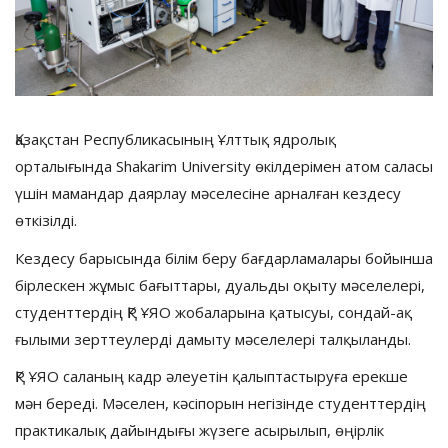
Қазақстан Республикасының Ұлттық ядролық
орталығында Shakarim University өкілдерімен атом саласы
үшін мамандар даярлау мәселесіне арналған кездесу
өткізілді.
Кездесу барысында білім беру бағдарламалары бойынша
бірлескен жұмыс бағыттары, дуальды оқыту мәселелері,
студенттердің ҚР ҰЯО жобаларына қатысуы, сондай-ақ
ғылыми зерттеулерді дамыту мәселелері талқыланды.
ҚР ҰЯО саланың кадр әлеуетін қалыптастыруға ерекше
мән береді. Мәселен, кәсіпорын негізінде студенттердің
практикалық дайындығы жүзеге асырылып, өңірлік