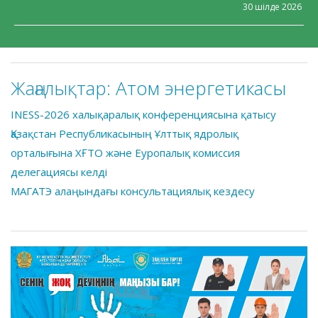
30 шілде 2026
Жаңалықтар:
Атом энергетикасы
INESS-2026 халықаралық конференциясына қатысу
Қазақстан Республикасының Ұлттық ядролық
орталығына ХҒТО және Еуропалық комиссия
делегациясы келді
МАГАТЭ алаңындағы консультациялық кездесу