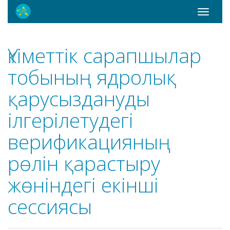
Toggle
navigati
Үкіметтік сарапшылар
тобының ядролық
қарусыздануды
ілгерілетудегі
верификацияның
рөлін қарастыру
жөніндегі екінші
сессиясы