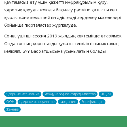
қамтамасыз ету үшін қажетті инфрақұрылым құру,
ядролық қаруды жоюды бақылау рәсіміне қатысты көп
қырлы және кемсітпейтін әдістерді зерделеу мәселелері
бойынша пікірталастар жүргізілуде.
Соңғы, үшінші сессия 2019 жылдың көктемінде өткізілмек.
Онда топтың қорытынды құжаты түпкілікті пысықталып,
келісіліп, БҰҰ Бас хатшысына ұсынылатын болады.
Ядерные испытания
международное сотрудничество
няц рк
ООН
ядерное разоружение
заседание
Верификация
Женева