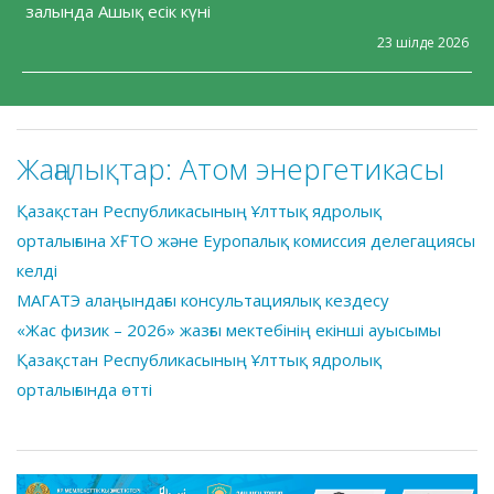
залында Ашық есік күні
23 шілде 2026
Жаңалықтар:
Атом энергетикасы
Қазақстан Республикасының Ұлттық ядролық
орталығына ХҒТО және Еуропалық комиссия делегациясы
келді
МАГАТЭ алаңындағы консультациялық кездесу
«Жас физик – 2026» жазғы мектебінің екінші ауысымы
Қазақстан Республикасының Ұлттық ядролық
орталығында өтті