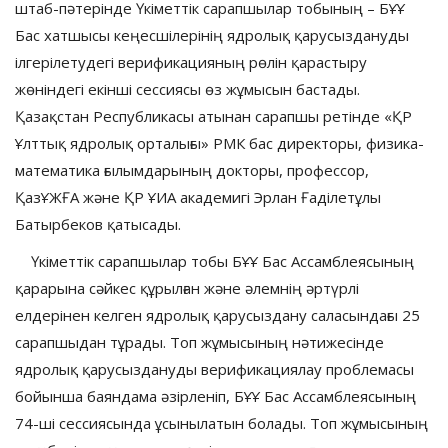
штаб-пәтерінде Үкіметтік сарапшылар тобының – БҰҰ
Бас хатшысы кеңесшілерінің ядролық қарусыздануды
ілгерілетудегі верификацияның рөлін қарастыру
жөніндегі екінші сессиясы өз жұмысын бастады.
Қазақстан Республикасы атынан сарапшы ретінде «ҚР
Ұлттық ядролық орталығы» РМК бас директоры, физика-
математика ғылымдарының докторы, профессор,
ҚазҰЖҒА және ҚР ҰИА академигі Эрлан Ғаділетұлы
Батырбеков қатысады.
Үкіметтік сарапшылар тобы БҰҰ Бас Ассамблеясының
қарарына сәйкес құрылған және әлемнің әртүрлі
елдерінен келген ядролық қарусыздану саласындағы 25
сарапшыдан тұрады. Топ жұмысының нәтижесінде
ядролық қарусыздануды верификациялау проблемасы
бойынша баяндама әзірленіп, БҰҰ Бас Ассамблеясының
74-ші сессиясында ұсынылатын болады. Топ жұмысының