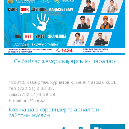
Сыбайлас жемқорлыққа қарсы іс-шаралар
180010, Қазақстан, Курчатов қ., Бейбіт атом к-сі, 2Б
тел: (722-51) 3-33-33,
факс: (722-51) 3-38-58
E-mail: nnc@nnc.kz
Көзі нашар көретіндерге арналған
сайттың нұсқасы