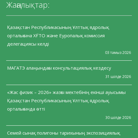
Жаңалықтар:
Қазақстан Республикасының Ұлттық ядролық
орталығына ХҒТО және Еуропалық комиссия
делегациясы келді
03 тамыз 2026
МАГАТЭ алаңындағы консультациялық кездесу
31 шілде 2026
«Жас физик – 2026» жазғы мектебінің екінші ауысымы
Қазақстан Республикасының Ұлттық ядролық
орталығында өтті
30 шілде 2026
Семей сынақ полигоны тарихының экспозициялық