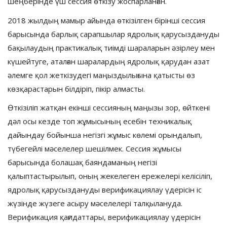
шеңберінде үш сессия өткізу жоспарланған.
2018 жылдың мамыр айында өткізілген бірінші сессия
барысында барлық сарапшылар ядролық қарусыздануды
бақылаудың практикалық тиімді шараларын әзірлеу мен
күшейтуге, аталған шаралардың ядролық қарудан азат
әлемге қол жеткізудегі маңыздылығына қатысты өз
көзқарастарын білдіріп, пікір алмасты.
Өткізіліп жатқан екінші сессияның маңызы зор, өйткені
дәл осы кезде топ жұмысының есебін техникалық
дайындау бойынша негізгі жұмыс көлемі орындалып,
түбегейлі мәселелер шешілмек. Сессия жұмысы
барысында болашақ баяндаманың негізі
қалыптастырылып, оның жекелеген ережелері келісіліп,
ядролық қарусыздануды верификациялау үдерісін іс
жүзінде жүзеге асыру мәселелері талқылануда.
Верификация қағидаттары, верификациялау үдерісін