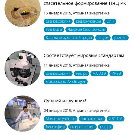
спасательное формирование НЯЦ РК
15 января 2019,
Атомная энергетика
радиоэкология
радионуклиды
СИП
Радиация
Ядерная безопасность
Защита окружающей среды
няц рк
учения
Соответствует мировым стандартам
11 января 2019,
Атомная энергетика
радиоэкология
няц рк
МАГАТЭ
ИРБЭ
микроскопы AxioImager
Лучший из лучших!
04 января 2019,
Атомная энергетика
Молодые учёные
награждение
ИВГ 1.M
биографии
поздравление
няц рк