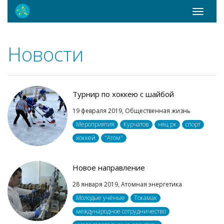
Toggle
navigati
Новости
Турнир по хоккею с шайбой
19 февраля 2019,
Общественная жизнь
Мероприятия
Курчатов
няц рк
спорт
хоккей
"Атом"
Новое направление
28 января 2019,
Атомная энергетика
Молодые учёные
Токамак
международное сотрудничество