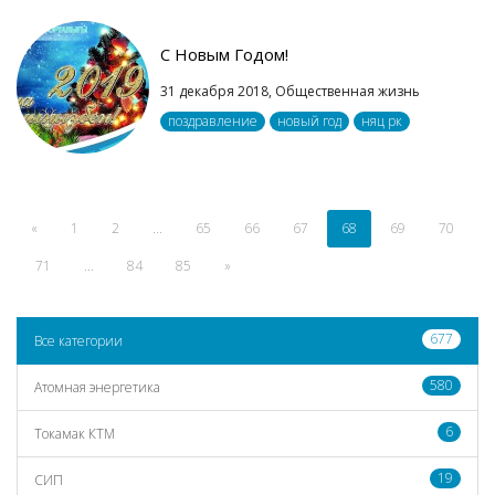
C Новым Годом!
31 декабря 2018,
Общественная жизнь
поздравление
новый год
няц рк
«
1
2
...
65
66
67
68
69
70
71
...
84
85
»
677
Все категории
580
Атомная энергетика
6
Токамак КТМ
19
СИП