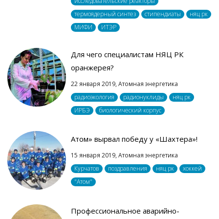
исследовательские реакторы
термоядерный синтез
стипендиаты
няц рк
МИФИ
ИТЭР
Для чего специалистам НЯЦ РК
оранжерея?
22 января 2019,
Атомная энергетика
радиоэкология
радионуклиды
няц рк
ИРБЭ
биологический корпус
Атом» вырвал победу у «Шахтера»!
15 января 2019,
Атомная энергетика
Курчатов
поздравления
няц рк
хоккей
"Атом"
Профессиональное аварийно-