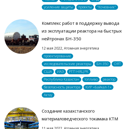
усиление защиты
проекты
"Кочевник"
Комплекс работ в поддержку вывода
из эксплуатации реактора на быстрых
нейтронах БН-350
12 мая 2022,
Атомная энергетика
проектирование
исследовательские реакторы
БН-350
ОЯТ
США
ИАЭ
РГП НЯЦ РК
Республика Казахстан
топливо
реактор
безопасность реактора
КИР «Байкал-1»
Актау
Создание казахстанского
материаловедческого токамака КТМ
11 мая 2022,
Атомная энергетика