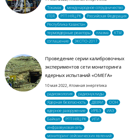
Токамак
международное сотрудничество
ITER
РГП НЯЦ РК
Российская Федерация
Республика Казахстан
термоядерные реакторы
плазма
КТМ
соглашение
ЭКСПО-2017
Проведение серии калибровочных
экспериментов сети мониторинга
ядерных испытаний «ОМЕГА»
10 мая 2022,
Атомная энергетика
радиоэкология
радионуклиды
Ядерная безопасность
ДВЗЯИ
ООН
ядерное разоружение
ИРБЭ
ИАЭ
Байкал
РГП НЯЦ РК
ИГИ
инфразвуковая сеть
мониторинг сейсмических явлений