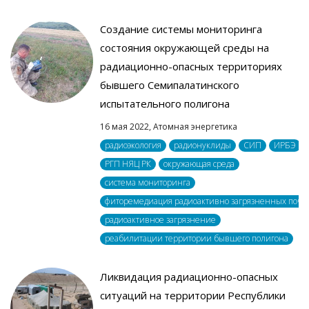
Создание системы мониторинга
состояния окружающей среды на
радиационно-опасных территориях
бывшего Семипалатинского
испытательного полигона
16 мая 2022,
Атомная энергетика
радиоэкология
радионуклиды
СИП
ИРБЭ
РГП НЯЦ РК
окружающая среда
система мониторинга
фиторемедиация радиоактивно загрязненных почв
радиоактивное загрязнение
реабилитации территории бывшего полигона
Ликвидация радиационно-опасных
ситуаций на территории Республики