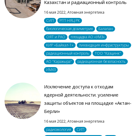
Казахстан и радиационный контроль
16 мая 2022,
Атомная энергетика
СИП
РГП НЯЦ РК
биологическая дозиметрия
Балапан
ОЯТ и РАО
площадка АО «УМЗ»
КИР «Байкал-1»
ликвидация инфраструктуры
радиационный контроль
ТОО "Казцинк"
АО "Каражыра"
радиационная безопасность
ИМХЗ
Исключение доступа к отходам
ядерной деятельности. усиление
защиты объектов на площадке «Актан-
Берли»
16 мая 2022,
Атомная энергетика
радиоэкология
СИП