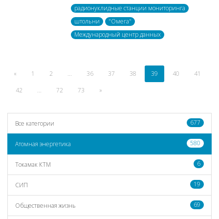
радионуклидные станции мониторинга
штольни
"Омега"
Международный центр данных
«
1
2
...
36
37
38
39
40
41
42
...
72
73
»
677
Все категории
580
Атомная энергетика
6
Токамак КТМ
19
СИП
69
Общественная жизнь