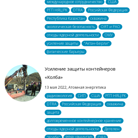
международное сотрудничество
США
РГП НЯЦ РК
DTRA
Российская Федерация
Республика Казахстан
скважина
экологическая безопасность
ОЯТ и РАО
отходы ядерной деятельности
ОМУ
усиление защиты
"Актан-Берли"
физические барьеры
Усиление защиты контейнеров
«Колба»
13 мая 2022,
Атомная энергетика
радиоэкология
СИП
США
РГП НЯЦ РК
DTRA
Российская Федерация
скважина
защита
долговременное контейнерное хранение
отходы ядерной деятельности
Дегелен
"Колба"
РФЯЦ ВНИИЭФ
ОЯД