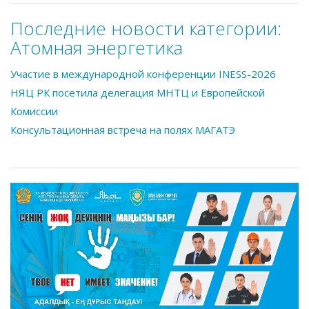
Последние новости категории:
Атомная энергетика
Участие в международной конференции INESS-2026
НЯЦ РК посетила делегация МНТЦ и Европейской
Комиссии
Консультационная встреча на полях МАГАТЭ