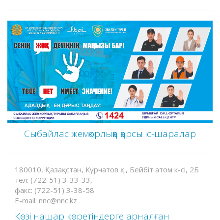
Сыбайлас жемқорлыққа қарсы іс-шаралар
180010, Қазақстан, Курчатов қ., Бейбіт атом к-сі, 2Б
тел: (722-51) 3-33-33,
факс: (722-51) 3-38-58
E-mail: nnc@nnc.kz
Көзі нашар көретіндерге арналған