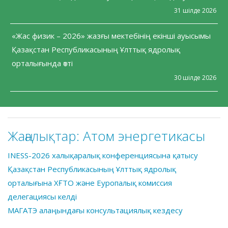
31 шілде 2026
«Жас физик – 2026» жазғы мектебінің екінші ауысымы
Қазақстан Республикасының Ұлттық ядролық
орталығында өтті
30 шілде 2026
Жаңалықтар:
Атом энергетикасы
INESS-2026 халықаралық конференциясына қатысу
Қазақстан Республикасының Ұлттық ядролық
орталығына ХҒТО және Еуропалық комиссия
делегациясы келді
МАГАТЭ алаңындағы консультациялық кездесу