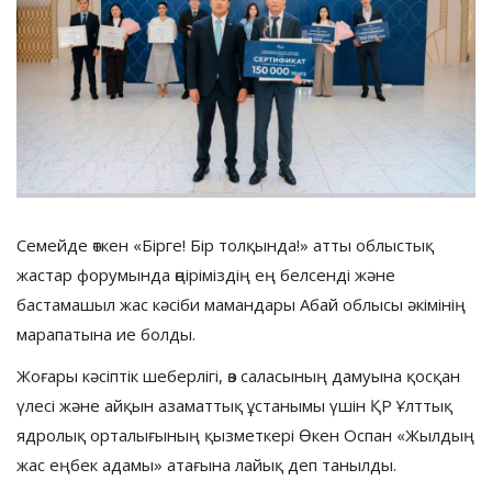
Семейде өткен «Бірге! Бір толқында!» атты облыстық
жастар форумында өңіріміздің ең белсенді және
бастамашыл жас кәсіби мамандары Абай облысы әкімінің
марапатына ие болды.
Жоғары кәсіптік шеберлігі, өз саласының дамуына қосқан
үлесі және айқын азаматтық ұстанымы үшін ҚР Ұлттық
ядролық орталығының қызметкері Өкен Оспан «Жылдың
жас еңбек адамы» атағына лайық деп танылды.