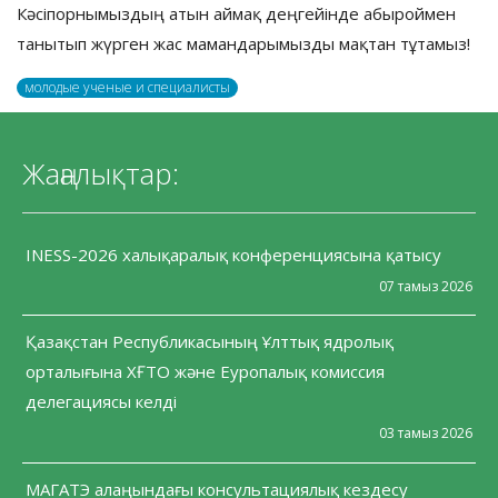
Кәсіпорнымыздың атын аймақ деңгейінде абыроймен
танытып жүрген жас мамандарымызды мақтан тұтамыз!
молодые ученые и специалисты
Жаңалықтар:
INESS-2026 халықаралық конференциясына қатысу
07 тамыз 2026
Қазақстан Республикасының Ұлттық ядролық
орталығына ХҒТО және Еуропалық комиссия
делегациясы келді
03 тамыз 2026
МАГАТЭ алаңындағы консультациялық кездесу