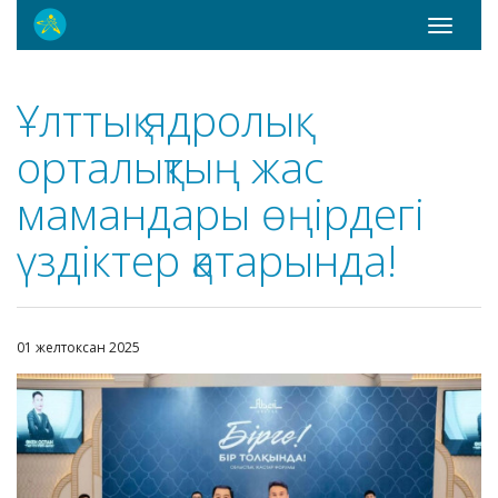
Toggle
navigati
Ұлттық ядролық
орталықтың жас
мамандары өңірдегі
үздіктер қатарында!
01 желтоксан 2025