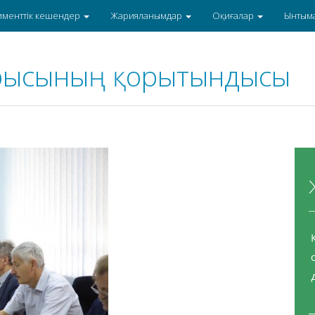
именттік кешендер
Жарияланымдар
Оқиғалар
Ынтым
тырысының қорытындысы