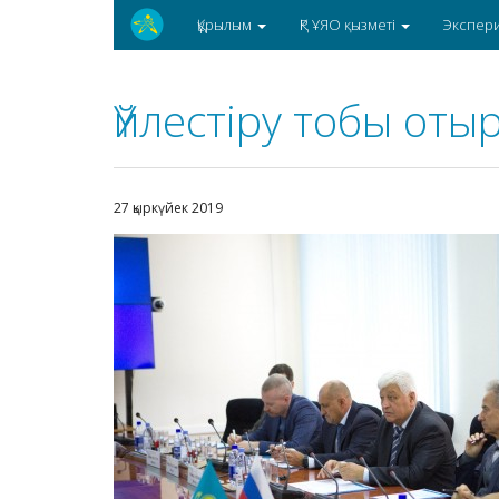
Құрылым
ҚР ҰЯО қызметі
Экспер
Үйлестіру тобы о
27 қыркүйек 2019