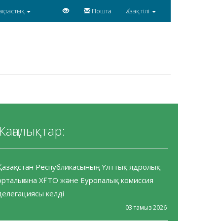
ақтастық
Пошта
Қазақ тілі
Жаңалықтар:
Қазақстан Республикасының Ұлттық ядролық
орталығына ХҒТО және Еуропалық комиссия
делегациясы келді
03 тамыз 2026