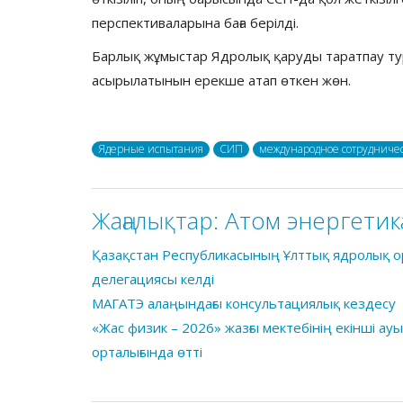
перспективаларына баға берілді.
Барлық жұмыстар Ядролық қаруды таратпау ту
асырылатынын ерекше атап өткен жөн.
Ядерные испытания
СИП
международное сотрудниче
Жаңалықтар:
Атом энергетик
Қазақстан Республикасының Ұлттық ядролық о
делегациясы келді
МАГАТЭ алаңындағы консультациялық кездесу
«Жас физик – 2026» жазғы мектебінің екінші 
орталығында өтті