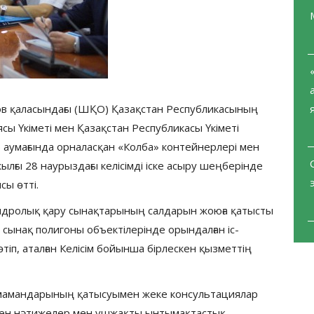
ов қаласындағы (ШҚО) Қазақстан Республикасының
ы Үкіметі мен Қазақстан Республикасы Үкіметі
 аумағында орналасқан «Колба» контейнерлері мен
ғы 28 наурыздағы келісімді іске асыру шеңберінде
сы өтті.
ядролық қару сынақтарының салдарын жоюға қатысты
сынақ полигоны объектілерінде орындалған іс-
тіп, аталған Келісім бойынша бірлескен қызметтің
мамандарының қатысуымен жеке консультациялар
ілген нәтижелер мен үшжақты ынтымақтастық