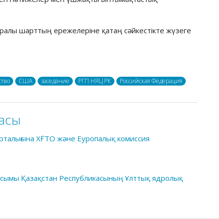
ралы шарттың ережелеріне қатаң сәйкестікте жүзеге
ство
США
заседание
РГП НЯЦ РК
Российская Федерация
асы
рталығына ХҒТО және Еуропалық комиссия
ауысымы Қазақстан Республикасының Ұлттық ядролық