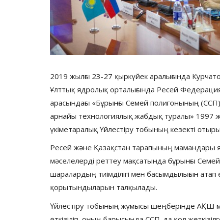
2019 жылғы 23-27 қыркүйек аралығында Курчат
Ұлттық ядролық орталығында Ресей Федерацияс
арасындағы «Бұрынғы Семей полигонының (ССП)
арнайы технологиялық жабдық туралы» 1997 жыл
үкіметаралық Үйлестіру тобының кезекті отыры
Ресей және Қазақстан тарапының мамандары 
мәселелерді реттеу мақсатында бұрынғы Семей 
шаралардың тиімділігі мен басымдылығын атап ө
қорытындыларын талқылады.
Үйлестіру тобының жұмысы шеңберінде АҚШ 
өткізіліп, оның барысында ССП-да қол жеткіз