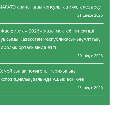
МАГАТЭ алаңындағы консультациялық кездесу
31 шілде 2026
«Жас физик – 2026» жазғы мектебінің екінші
ауысымы Қазақстан Республикасының Ұлттық
ядролық орталығында өтті
30 шілде 2026
Семей сынақ полигоны тарихының
экспозициялық залында Ашық есік күні
23 шілде 2026