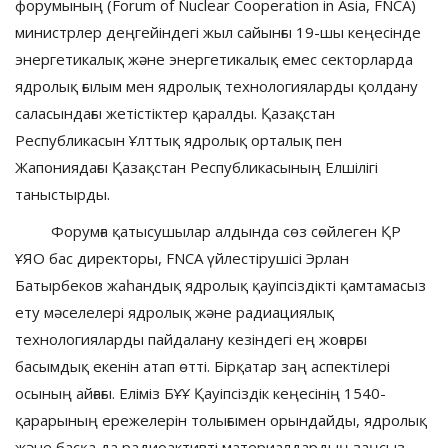
форумының (Forum of Nuclear Cooperation in Asia, FNCA)
министрлер деңгейіндегі жыл сайынғы 19-шы кеңесінде
энергетикалық және энергетикалық емес секторларда
ядролық ғылым мен ядролық технологияларды қолдану
саласындағы жетістіктер қаралды. Қазақстан
Республикасын Ұлттық ядролық орталық пен
Жапониядағы Қазақстан Республикасының Елшілігі
таныстырды.
Форумға қатысушылар алдында сөз сөйлеген ҚР
ҰЯО бас директоры, FNCA үйлестірушісі Эрлан
Батырбеков жаһандық ядролық қауіпсіздікті қамтамасыз
ету мәселелері ядролық және радиациялық
технологияларды пайдалану кезіндегі ең жоғарғы
басымдық екенін атап өтті. Бірқатар заң аспектілері
осының айғағы. Еліміз БҰҰ Қауіпсіздік кеңесінің 1540-
қарарының ережелерін толығымен орындайды, ядролық
және басқа да радиоактивті материалдардың заңсыз