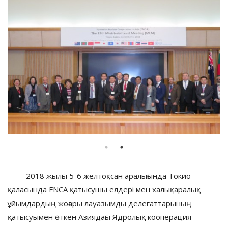
2018 жылғы 5-6 желтоқсан аралығында Токио
қаласында FNCA қатысушы елдері мен халықаралық
ұйымдардың жоғары лауазымды делегаттарының
қатысуымен өткен Азиядағы Ядролық кооперация