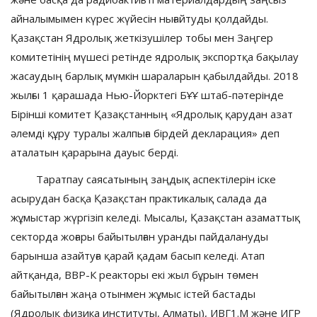
айналымымен күрес жүйесін нығайтуды қолдайды.
Қазақстан Ядролық жеткізушілер тобы мен Заңгер
комитетінің мүшесі ретінде ядролық экспортқа бақылау
жасаудың барлық мүмкін шараларын қабылдайды. 2018
жылғы 1 қарашада Нью-Йорктегі БҰҰ штаб-пәтерінде
Бірінші комитет Қазақстанның «Ядролық қарудан азат
әлемді құру туралы жалпыға бірдей декларация» деп
аталатын қарарына дауыс берді.
Таратпау саясатының заңдық аспектілерін іске
асырудан басқа Қазақстан практикалық салада да
жұмыстар жүргізіп келеді. Мысалы, Қазақстан азаматтық
секторда жоғары байытылған уранды пайдалануды
барынша азайтуға қарай қадам басып келеді. Атап
айтқанда, ВВР-К реакторы екі жыл бұрын төмен
байытылған жаңа отынмен жұмыс істей бастады
(Ядролық физика институты, Алматы), ИВГ1.М және ИГР