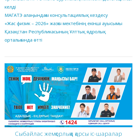
келді
МАГАТЭ алаңындағы консультациялық кездесу
«Жас физик – 2026» жазғы мектебінің екінші ауысымы
Қазақстан Республикасының Ұлттық ядролық
орталығында өтті
Сыбайлас жемқорлыққа қарсы іс-шаралар