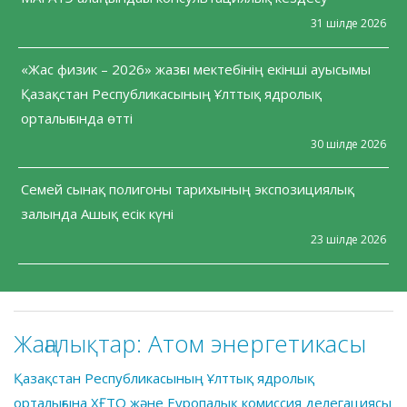
31 шілде 2026
«Жас физик – 2026» жазғы мектебінің екінші ауысымы
Қазақстан Республикасының Ұлттық ядролық
орталығында өтті
30 шілде 2026
Семей сынақ полигоны тарихының экспозициялық
залында Ашық есік күні
23 шілде 2026
Жаңалықтар:
Атом энергетикасы
Қазақстан Республикасының Ұлттық ядролық
орталығына ХҒТО және Еуропалық комиссия делегациясы