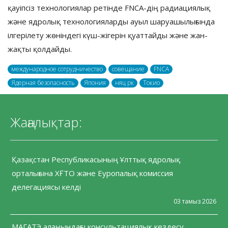
қауіпсіз технологиялар ретінде FNCA-дің радиациялық
және ядролық технологияларды ауыл шаруашылығында
ілгерілету жөніндегі күш-жігерін қуаттайды және жан-
жақты қолдайды.
международное сотрудничество
совещание
FNCA
Ядерная безопасность
Япония
няц рк
Токио
Жаңалықтар:
Қазақстан Республикасының Ұлттық ядролық
орталығына ХҒТО және Еуропалық комиссия
делегациясы келді
03 тамыз 2026
МАГАТЭ алаңындағы консультациялық кездесу