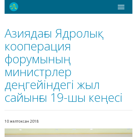
Toggle
navigati
Азиядағы Ядролық
кооперация
форумының
министрлер
деңгейіндегі жыл
сайынғы 19-шы кеңесі
10 желтоксан 2018