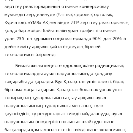
зерттеу реакторларының отынын конверсиялау
мүмкіндігі зерделенуде (Ұлттық ядролық орталық,
Курчатов). «ҮМЗ» АҚ негізінде ИГР зерттеу реакторының
қолда бар жоғары байытылған уран-графитті отынын
уран-235-тің құрамын соңғы материалда 90%-дан 20%-ға
дейін кеміту арқылы қайта өңдеудің бірегей
технологиясы әзірленді.
Биылғы жылы кеңесте ядролық және радиациялық
технологияларды ауыл шаруашылығында қолдану
тақырыбы да қаралды. Бұл Қазақстан үшін өзекті, бірақ
біршама жаңа тақырып. Қазақстан болашақ ұрпақ үшін
топырақтың құнарлылығын сақтау арқылы ауыл
шаруашылығының тұрақтылығы мен азық-түлік
қауіпсіздігін, су ресурстарын тиімді пайдалануды, ауыл
шаруашылығы өнімдерінің шығынын азайтуды және
басқаларды қамтамасыз ететін тиімді және экологиялық