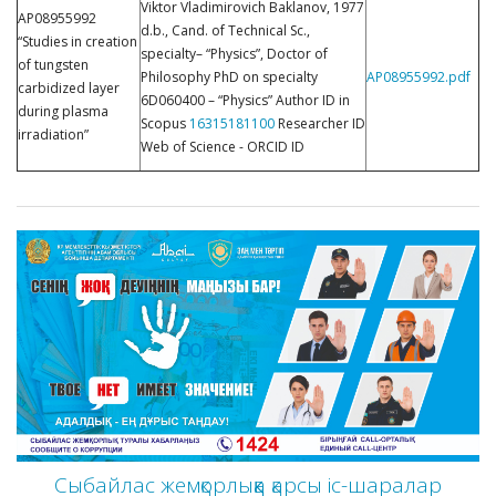
Viktor Vladimirovich Baklanov, 1977
AP08955992
d.b., Cand. of Technical Sc.,
“Studies in creation
specialty– “Physics”, Doctor of
of tungsten
Philosophy PhD on specialty
AP08955992.pdf
carbidized layer
6D060400 – “Physics” Author ID in
during plasma
Scopus
16315181100
Researcher ID
irradiation”
Web of Science - ORCID ID
Сыбайлас жемқорлыққа қарсы іс-шаралар