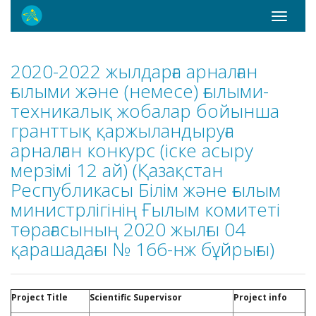
Toggle
navigati
2020-2022 жылдарға арналған
ғылыми және (немесе) ғылыми-
техникалық жобалар бойынша
гранттық қаржыландыруға
арналған конкурс (іске асыру
мерзімі 12 ай) (Қазақстан
Республикасы Білім және ғылым
министрлігінің Ғылым комитеті
төрағасының 2020 жылғы 04
қарашадағы № 166-нж бұйрығы)
Project Title
Scientific Supervisor
Project
info