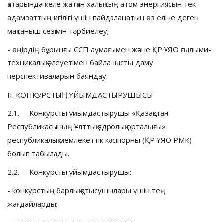
қатарында келе жатқан халықтың атом энергиясын тек
адамзаттың игілігі үшін пайдаланатын өз еліне деген
мақтаныш сезімін тәрбиелеу;
- өңірдің бұрынғы ССП аумағымен және ҚР ҰЯО ғылыми-
техникалық әлеуетімен байланысты даму
перспективаларын баяндау.
II. КОНКУРСТЫҢ ҰЙЫМДАСТЫРУШЫСЫ
2.1. Конкурсты ұйымдастырушы «Қазақстан
Республикасының Ұлттық ядролық орталығы»
республикалық мемлекеттік кәсіпорны (ҚР ҰЯО РМК)
болып табылады.
2.2. Конкурсты ұйымдастырушы:
- конкурстың барлық қатысушылары үшін тең
жағдайларды;