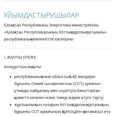
ҰЙЫМДАСТЫРУШЫЛАР
Қазақстан Республикасы Энергетика министрлігінің
«Қазақстан Республикасының Ұлттық ядролық орталығы»
республикалық мемлекеттік кәсіпорны
I. ЖАЛПЫ ЕРЕЖЕ
Конкурстың мақсаты:
республикалық және облыстық БАҚ өкілдерін
бұрынғы Семей сынақ полигоны (ССП) аумағын
ұтымды пайдалану мен оңалтуға бағытталған
қызметті кеңінен және тиімді жария етуге тарту;
жұртшылықтың назарын Ұлттық ядролық орталықтың
бұрынғы ССП аумағының қауіпсіздігін қамтамасыз ету