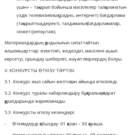
үшін» – тақырып бойынша мәселелер талқыланатын
үздік телевизиялық (радио, интернет) бағдарлама
(тақырыптық, деректі, талдамалық бағдарламалар,
сюжет/репортаж).
Материалдардың құндылығын сипаттайтын
өлшемшарттар: өзектілігі, жеделдігі, мәселені ашып
көрсетуі, орындау шеберлігі, жауап пікірлердің болуы.
V. КОНКУРСТЫ ӨТКІЗУ ТӘРТІБІ
5.1. Конкурс жыл сайын желтоқсан айында өткізіледі.
5.2. Конкурс туралы хабарландыру бұқаралық ақпарат
құралдарында жарияланады.
5.3. Конкурсты өткізу кезеңдері:
- Өтінімдерді қабылдау: 01 қазан – 30 қараша.
- Номинанттарды іріктеу: 30 қараша –05 желтоқсан.