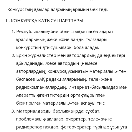
- Конкурстың қазылар алқасының құрамын бекітеді.
III. КОНКУРСҚА ҚАТЫСУ ШАРТТАРЫ
Республикалық және облыстық баспасөз ақпарат
құралдарының жеке және заңды тұлғалары
конкурстың қатысушылары бола алады.
Еркін журналистер мен авторлардың да еңбектері
қабылданады. Жеке автордың (немесе
авторлардың) конкурсқа ұсынатын материалы 5-тен,
баспасөз БАҚ редакцияларының, теле- және
радиокомпаниялардың, Интернет-басылымдар мен
Ақпараттық агенттіктердің ортақ тақырыппен
біріктірілген материалы 3-тен аспауы тиіс.
Материалдарды барлық жанрда: сұхбат,
проблемалық мақалалар, очерктер, теле- және
радиорепортаждар, фотоочерктер түрінде ұсынуға