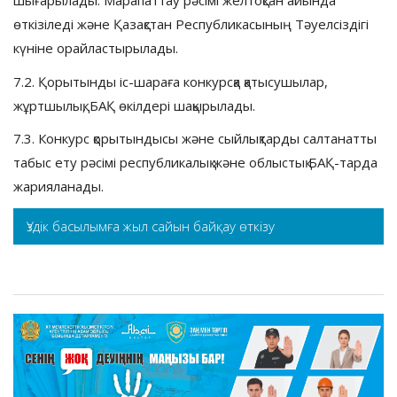
шығарылады. Марапаттау рәсімі желтоқсан айында
өткізіледі және Қазақстан Республикасының Тәуелсіздігі
күніне орайластырылады.
7.2. Қорытынды іс-шараға конкурсқа қатысушылар,
жұртшылық, БАҚ өкілдері шақырылады.
7.3. Конкурс қорытындысы және сыйлықтарды салтанатты
табыс ету рәсімі республикалық және облыстық БАҚ-тарда
жарияланады.
Үздік басылымға жыл сайын байқау өткізу