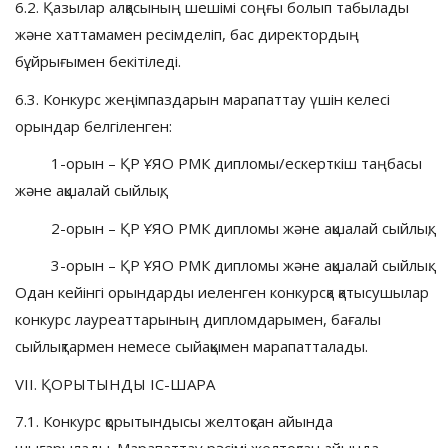
6.2. Қазылар алқасының шешімі соңғы болып табылады
және хаттамамен ресімделіп, бас директордың
бұйрығымен бекітіледі.
6.3. Конкурс жеңімпаздарын марапаттау үшін келесі
орындар белгіленген:
1-орын – ҚР ҰЯО РМК дипломы/ескерткіш таңбасы
және ақшалай сыйлық;
2-орын – ҚР ҰЯО РМК дипломы және ақшалай сыйлық;
3-орын – ҚР ҰЯО РМК дипломы және ақшалай сыйлық.
Одан кейінгі орындарды иеленген конкурсқа қатысушылар
конкурс лауреаттарының дипломдарымен, бағалы
сыйлықтармен немесе сыйақымен марапатталады.
VII. ҚОРЫТЫНДЫ ІС-ШАРА
7.1. Конкурс қорытындысы желтоқсан айында