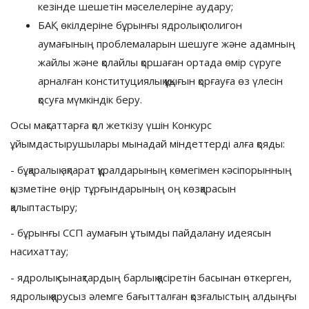
кезінде шешетін мәселелеріне аудару;
БАҚ өкілдеріне бұрынғы ядролық полигон
аумағының проблемаларын шешуге және адамның
жайлы және қолайлы қоршаған ортада өмір сүруге
арналған конституциялық құқығын қорғауға өз үлесін
қосуға мүмкіндік беру.
Осы мақсаттарға қол жеткізу үшін Конкурс
ұйымдастырушылары мынадай міндеттерді алға қояды:
- бұқаралық ақпарат құралдарының көмегімен кәсіпорынның
қызметіне өңір тұрғындарының оң көзқарасын
қалыптастыру;
- бұрынғы ССП аумағын ұтымды пайдалану идеясын
насихаттау;
- ядролық сынақтардың барлық қасіретін басынан өткерген,
ядролық қарусыз әлемге бағытталған қозғалыстың алдыңғы