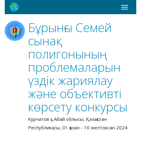
Toggle
navigati
Бұрынғы Семей
сынақ
полигонының
проблемаларын
үздік жариялау
және объективті
көрсету конкурсы
Курчатов қ., Абай облысы, Қазақстан
Республикасы, 01 қазан - 10 желтоксан 2024