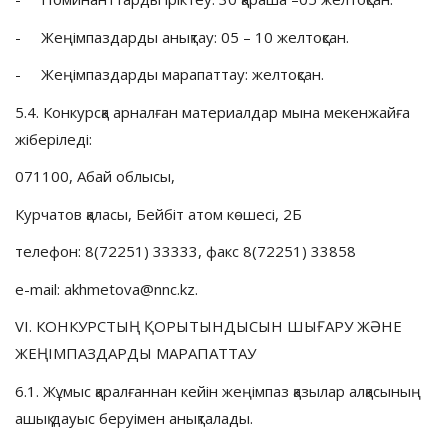
- Жеңімпаздарды анықтау: 05 – 10 желтоқсан.
- Жеңімпаздарды марапаттау: желтоқсан.
5.4. Конкурсқа арналған материалдар мына мекенжайға
жіберіледі:
071100, Абай облысы,
Курчатов қаласы, Бейбіт атом көшесі, 2Б
телефон: 8(72251) 33333, факс 8(72251) 33858
е-mail: akhmetova@nnc.kz.
VI. КОНКУРСТЫҢ ҚОРЫТЫНДЫСЫН ШЫҒАРУ ЖӘНЕ
ЖЕҢІМПАЗДАРДЫ МАРАПАТТАУ
6.1. Жұмыс қаралғаннан кейін жеңімпаз қазылар алқасының
ашық дауыс беруімен анықталады.