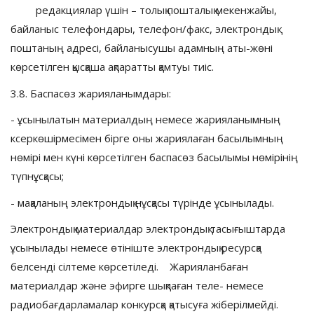
редакциялар үшін – толық пошталық мекенжайы,
байланыс телефондары, телефон/факс, электрондық
поштаның адресі, байланысушы адамның аты-жөні
көрсетілген қысқаша ақпаратты қамтуы тиіс.
3.8. Баспасөз жарияланымдары:
- ұсынылатын материалдың немесе жарияланымның
ксеркөшірмесімен бірге оны жариялаған басылымның
нөмірі мен күні көрсетілген баспасөз басылымы нөмірінің
түпнұсқасы;
- мақаланың электрондық нұсқасы түрінде ұсынылады.
Электрондық материалдар электрондық тасығыштарда
ұсынылады немесе өтініште электрондық ресурсқа
белсенді сілтеме көрсетіледі. Жарияланбаған
материалдар және эфирге шықпаған теле- немесе
радиобағдарламалар конкурсқа қатысуға жіберілмейді.