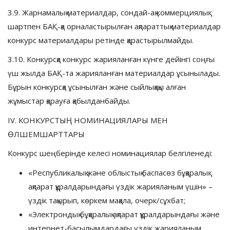
3.9. Жарнамалық материалдар, сондай-ақ коммерциялық
шартпен БАҚ-қа орналастырылған ақпараттық материалдар
конкурс материалдары ретінде қарастырылмайды.
3.10. Конкурсқа конкурс жарияланған күнге дейінгі соңғы
үш жылда БАҚ-та жарияланған материалдар ұсынылады.
Бұрын конкурсқа ұсынылған және сыйлықақы алған
жұмыстар қарауға қабылданбайды.
IV. КОНКУРСТЫҢ НОМИНАЦИЯЛАРЫ МЕН
ӨЛШЕМШАРТТАРЫ
Конкурс шеңберінде келесі номинациялар белгіленеді:
«Республикалық және облыстық баспасөз бұқаралық
ақпарат құралдарындағы үздік жарияланым үшін» –
үздік тақырып, көркем мақала, очерк/сұхбат;
«Электрондық бұқаралық ақпарат құралдарындағы және
интернет-басылымдардағы үздік жарияланым