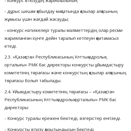
- конкурс өткізудің жариялылығын;
- дұрыс шешім қабылдау мақсатында қазылар алқасының
жұмысы үшін жағдай жасауды;
- конкурс нәтижелері туралы мәліметтердің олар ресми
жарияланған күнге дейін таралып кетпеуін қамтамасыз
етеді.
2.3. «Қазақстан Республикасының Ұлттық ядролық
орталығы» РМК бас директоры конкурсты ұйымдастыру
комитетінің төрағасы және конкурстың қазылар алқасының
төрағасы болып табылады.
2.4. Ұйымдастыру комитетінің төрағасы – «Қазақстан
Республикасының Ұлттық ядролық орталығы» РМК бас
директоры:
- Конкурс туралы ережені бекітеді, өзгерістер енгізеді.
- Конкурсты өткізу қорытындысын бекітеді.