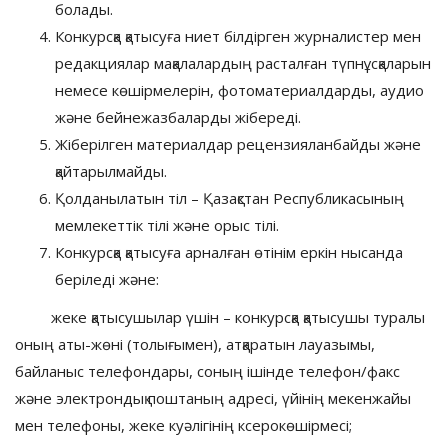
болады.
Конкурсқа қатысуға ниет білдірген журналистер мен
редакциялар мақалалардың расталған түпнұсқаларын
немесе көшірмелерін, фотоматериалдарды, аудио
және бейнежазбаларды жібереді.
Жіберілген материалдар рецензияланбайды және
қайтарылмайды.
Қолданылатын тіл – Қазақстан Республикасының
мемлекеттік тілі және орыс тілі.
Конкурсқа қатысуға арналған өтінім еркін нысанда
беріледі және:
жеке қатысушылар үшін – конкурсқа қатысушы туралы
оның аты-жөні (толығымен), атқаратын лауазымы,
байланыс телефондары, соның ішінде телефон/факс
және электрондық поштаның адресі, үйінің мекенжайы
мен телефоны, жеке куәлігінің ксерокөшірмесі;