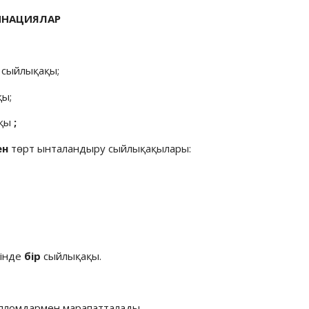
ИНАЦИЯЛАР
 сыйлықақы;
қы;
қы
;
ен
төрт ынталандыру сыйлықақылары:
інде
бір
сыйлықақы.
ипломдармен марапатталады.