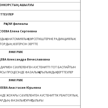
ОНКУРСТЫҢ
АШЫЛУЫ
РТТЕУЛЕР
РҚжЭИ
ф
илиал
ы
СОЕВА Елена Сергеевна
МДЫҚ-АНАТОМИЯЛЫҚ КӨРСЕТКІШТЕРІНЕ РАДИАЦИЯЛЫҚ
ТОРДЫҢ ӨЗГЕРІСІН ЗЕРТТЕ
ЯФИ РМК
ВА Александра Вячеславовна
ДАРМЕН СӘУЛЕЛЕНГЕН АУСТЕНИТТІ ТОТ БАСПАЙТЫН
Ы ПРОЦЕСІНДЕ ФАЗАЛЫҚ-ҚҰРЫЛЫМДЫҚ ЗЕРТТЕУЛЕР
ЯФИ РМК
ЕЕВА Анастасия Юрьевна
НДЕ ЖОҒАРЫ СӘУЛЕЛЕНГЕН АУСТЕНИТТІК РЕАКТОРЛЫҚ
АРДЫҢ ФАЗАЛЫҚ ТҰРАҚТЫЛЫҒЫ