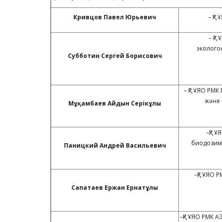
Кривцов Павел Юрьевич
– ҚР
– ҚР
эколого
Субботин Сергей Борисович
– ҚР ҰЯО РМ
және 
М
ұқ
амбаев Айдын Сер
і
к
ұлы
–ҚР 
биодозиме
Паницкий Андрей Васильевич
–ҚР ҰЯО 
Сапатаев Ержан Ернат
ұлы
–ҚР ҰЯО РМК 