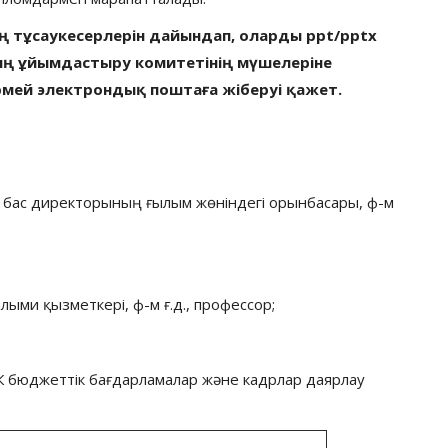
 тұсаукесерлерін дайындап, оларды ppt/pptx
ң ұйымдастыру комитетінің мүшелеріне
тірмей электрондық поштаға жіберуі қажет.
 бас директорының ғылым жөніндегі орынбасары, ф-м
ыми қызметкері, ф-м ғ.д., профессор;
К бюджеттік бағдарламалар және кадрлар даярлау