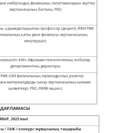
әне нейтрондық-физикалық сипаттамаларын зерттеу
зертханасының бастығы, PhD;
ры, қауымдастырылған профессор (доцент), ЯФИ РМК
илиалының қатты дене физикасы зертханасының
меңгерушісі;
өнеркәсіп» ҰАК» АҚ ғылыми-технологиялық жобалар
департаментінің директоры;
О РМК АЭИ филиалының термоядролық реактор
ағы материалдарды сынау зертханасының ғылыми
қызметкері, PhD, ҒМЖК мүшесі;
АҒДАРЛАМАСЫ
АМЫР, 2023 жыл
ты
/
ТАЖ
/
конкурс
жұмысының
тақырыбы