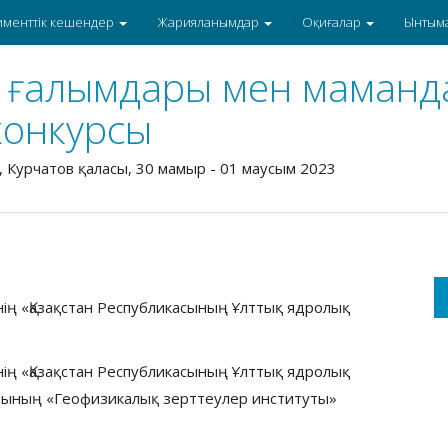
именттік кешендер
Жарияланымдар
Оқиғалар
Ынтым
с ғалымдары мен маманд
конкурсы
, Курчатов қаласы, 30 мамыр - 01 маусым 2023
інің «Қазақстан Республикасының Ұлттық ядролық
інің «Қазақстан Республикасының Ұлттық ядролық
рнының «Геофизикалық зерттеулер институты»