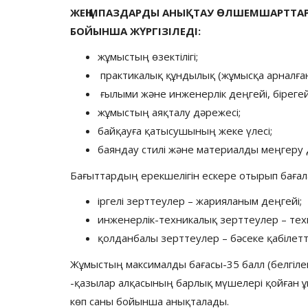
ЖЕҢІМПАЗДАРДЫ АНЫҚТАУ ӨЛШЕМШАРТТАР
БОЙЫНША ЖҮРГІЗІЛЕДІ:
жұмыстың өзектілігі;
практикалық құндылық (жұмысқа арналға
ғылыми және инженерлік деңгейі, бірегей
жұмыстың аяқталу дәрежесі;
байқауға қатысушының жеке үлесі;
баяндау стилі және материалды меңгеру 
Бағыттардың ерекшелігін ескере отырып баға
іргелі зерттеулер – жарияланым деңгейі;
инженерлік-техникалық зерттеулер – тех
қолданбалы зерттеулер – бәсеке қабілеттіл
Жұмыстың максималды бағасы-35 балл (белгіле
-қазылар алқасының барлық мүшелері қойған 
көп саны бойынша анықталады.