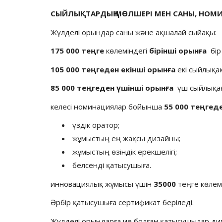
СЫЙЛЫҚТАРДЫҢ МӨЛШЕРІ МЕН САНЫ, НОМ
Жүлделі орындар саны және ақшалай сыйақы:
175 000
теңге
көлеміндегі
бірінші орынға
бір
105 000 теңгеден
екінші орынға
екі сыйлықа
85 000 теңгеден үшінші орынға
үш сыйлықа
келесі номинациялар бойынша
55 000 теңгед
үздік оратор;
жұмыстың ең жақсы дизайны;
жұмыстың өзіндік ерекшелігі;
белсенді қатысушыға.
инновациялық жұмысы үшін
35000
теңге көлем
Әрбір қатысушыға сертификат беріледі.
Жүлделі орындарға ие болған қатысушылар д