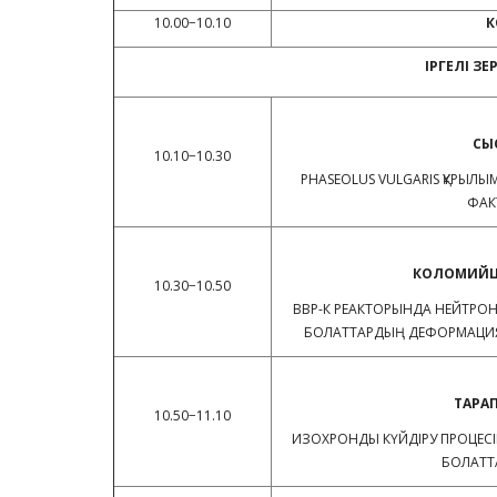
10.00−10.10
К
ІРГЕЛІ ЗЕ
СЫ
10.10−10.30
PHASEOLUS VULGARIS ҚҰРЫЛЫ
ФАК
КОЛОМИЙЦЕ
10.30−10.50
ВВР-К РЕАКТОРЫНДА НЕЙТРОН
БОЛАТТАРДЫҢ ДЕФОРМАЦИЯС
ТАРАП
10.50−11.10
ИЗОХРОНДЫ КҮЙДІРУ ПРОЦЕСІ
БОЛАТТ