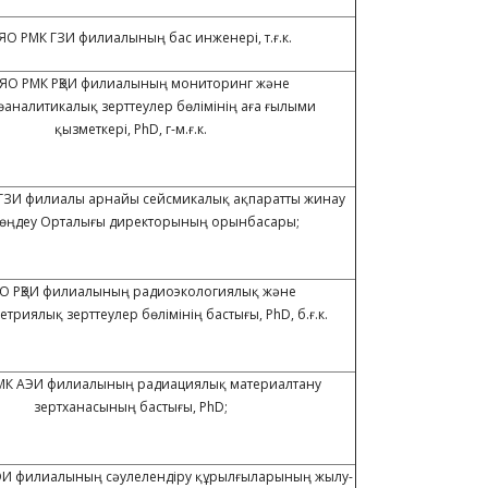
 ҰЯО РМК ГЗИ филиалының бас инженері, т.ғ.к.
 ҰЯО РМК РҚЭИ филиалының мониторинг және
өаналитикалық зерттеулер бөлімінің аға ғылыми
қызметкері, PhD, г-м.ғ.к.
К ГЗИ филиалы арнайы сейсмикалық ақпаратты жинау
өңдеу Орталығы директорының орынбасары;
ҰЯО РҚЭИ филиалының радиоэкологиялық және
триялық зерттеулер бөлімінің бастығы, PhD, б.ғ.к.
РМК АЭИ филиалының радиациялық материалтану
зертханасының бастығы, PhD;
АЭИ филиалының сәулелендіру құрылғыларының жылу-