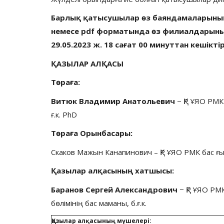
Барлық қатысушылар өз баяндамаларының
немесе pdf форматында өз филиалдарыны
29.05.2023 ж. 18 сағат 00 минуттан кешік
ҚАЗЫЛАР АЛҚАСЫ
Төраға:
Витюк Владимир Анатольевич
− ҚР ҰЯО РМК
ғ.к. PhD
Төраға Орынбасары:
Скаков Мажын Канапинович – ҚР ҰЯО РМК бас ғыл
Қазылар алқасының хатшысы:
Баранов Сергей Александрович
− ҚР ҰЯО РМ
бөлімінің бас маманы, б.ғ.к.
Қазылар алқасының мүшелері: