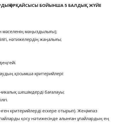
ДЫҢ ӘРҚАЙСЫСЫ БОЙЫНША 5 БАЛДЫҚ ЖҮЙЕ
н мәселенің маңыздылығы);
лігі, нәтижелердің жаңалығы;
деңгейі.
лаудың қосымша критерийлері:
никалық шешімдерді бағалауы;
ігі.
нген критерийлерді ескере отырып). Жеңімпаз
ұпайларды қосу нәтижесінде алынған ұпайлардың ең