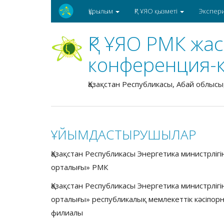
Құрылым
ҚР ҰЯО қызметі
Экспер
ҚР ҰЯО РМК жа
конференция-
Қазақстан Республикасы, Абай облысы
ҰЙЫМДАСТЫРУШЫЛАР
Қазақстан Республикасы Энергетика министрліг
орталығы» РМК
Қазақстан Республикасы Энергетика министрліг
орталығы» республикалық мемлекеттік кәсіпо
филиалы