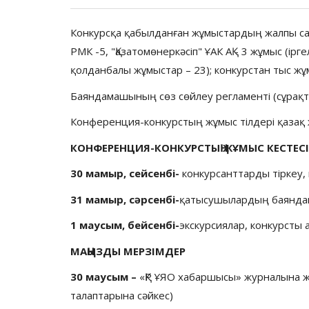
Конкурсқа қабылданған жұмыстардың жалпы саны 
РМК -5, "Қазатомөнеркәсіп" ҰАК АҚ - 3 жұмыс (ір
қолданбалы жұмыстар – 23); конкурстан тыс ж
Баяндамашының сөз сөйлеу регламенті (сұрақт
Конференция-конкурстың жұмыс тілдері қазақ 
КОНФЕРЕНЦИЯ-КОНКУРСТЫҢ ЖҰМЫС КЕСТЕС
30 мамыр, сейсенбі-
конкурсанттарды тіркеу
31 мамыр, сәрсенбі-
қатысушылардың баянда
1 маусым, бейсенбі-
экскурсиялар, конкурсты
МАҢЫЗДЫ МЕРЗІМДЕР
30 маусым –
«ҚР ҰЯО хабаршысы» журналына ж
талаптарына сәйкес)