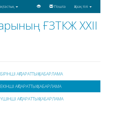
ақтастық
Пошта
Қазақ тілі
арының ҒЗТКЖ XXII
БІРІНШІ АҚПАРАТТЫҚ ХАБАРЛАМА
ЕКІНШІ АҚПАРАТТЫҚ ХАБАРЛАМА
ҮШІНШІ АҚПАРАТТЫҚ ХАБАРЛАМА