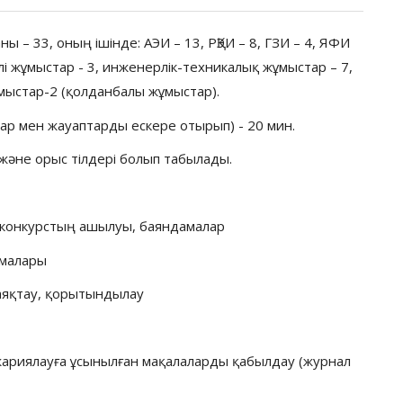
– 33, оның ішінде: АЭИ – 13, РҚЭИ – 8, ГЗИ – 4, ЯФИ
гелі жұмыстар - 3, инженерлік-техникалық жұмыстар – 7,
ұмыстар-2 (қолданбалы жұмыстар).
ар мен жауаптарды ескере отырып) - 20 мин.
және орыс тілдері болып табылады.
І
, конкурстың ашылуы, баяндамалар
малары
 аяқтау, қорытындылау
ариялауға ұсынылған мақалаларды қабылдау (журнал