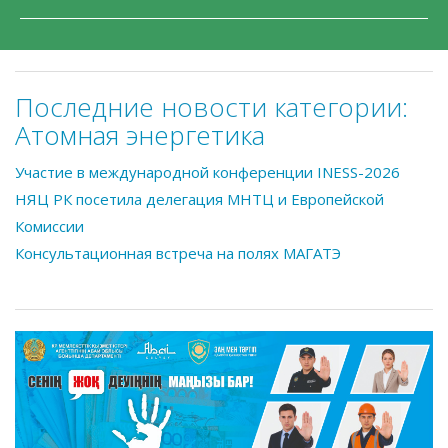
Последние новости категории:
Атомная энергетика
Участие в международной конференции INESS-2026
НЯЦ РК посетила делегация МНТЦ и Европейской
Комиссии
Консультационная встреча на полях МАГАТЭ