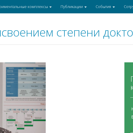
риментальные комплексы
Публикации
События
Сотр
исвоением степени докт