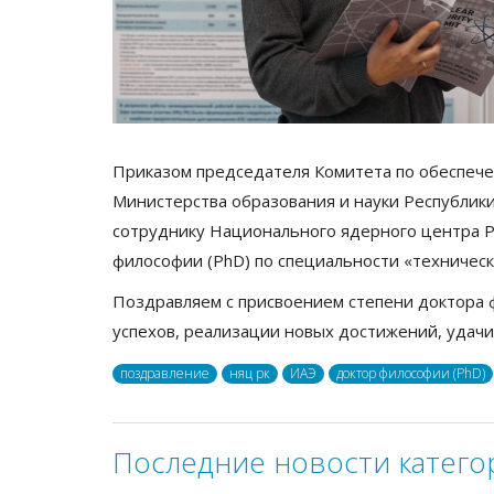
Приказом председателя Комитета по обеспече
Министерства образования и науки Республики
сотруднику Национального ядерного центра Р
философии (PhD) по специальности «техническ
Поздравляем с присвоением степени доктора
успехов, реализации новых достижений, удачи
поздравление
няц рк
ИАЭ
доктор философии (PhD)
Последние новости катего