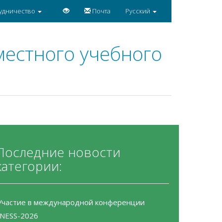
удничество
Почта
Русский
местного учебного
Последние новости
категории:
Участие в международной конференции
INESS-2026