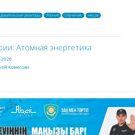
едовательские реакторы
Япония
Обучение
няц рк
рии:
Атомная энергетика
-2026
кой Комиссии