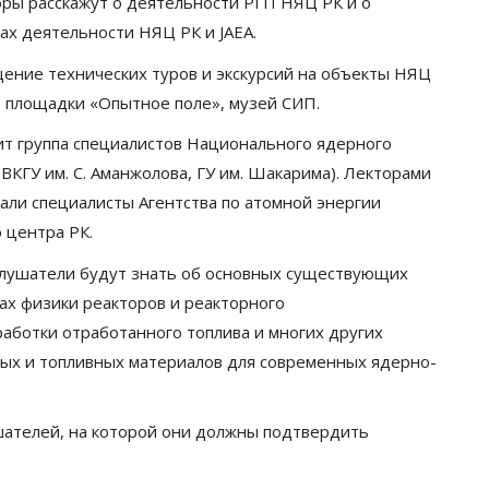
оры расскажут о деятельности РГП НЯЦ РК и о
ах деятельности НЯЦ РК и JAEA.
ение технических туров и экскурсий на объекты НЯЦ
П, площадки «Опытное поле», музей СИП.
т группа специалистов Национального ядерного
ВКГУ им. С. Аманжолова, ГУ им. Шакарима). Лекторами
али специалисты Агентства по атомной энергии
 центра РК.
слушатели будут знать об основных существующих
ах физики реакторов и реакторного
аботки отработанного топлива и многих других
ных и топливных материалов для современных ядерно-
шателей, на которой они должны подтвердить