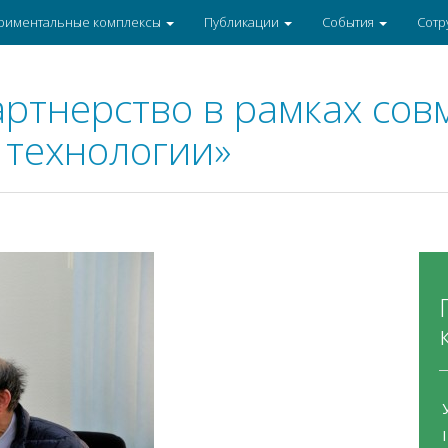
риментальные комплексы
Публикации
События
Сотр
ртнерство в рамках сов
 технологии»