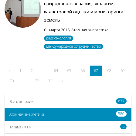
природопользования, экологии,
кадастровой оценки и мониторинга
земель
01 марта 2018,
Атомная энергетика
радиоэкология
международное сотрудничество
«
1
2
...
64
65
66
67
68
69
70
...
72
73
»
677
Все категории
580
Атомная энергетика
6
Токамак КТМ