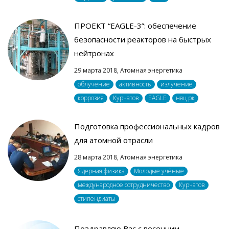
ПРОЕКТ “EAGLE-3”: обеспечение
безопасности реакторов на быстрых
нейтронах
29 марта 2018,
Атомная энергетика
облучение
активность
излучение
коррозия
Курчатов
EAGLE
няц рк
Подготовка профессиональных кадров
для атомной отрасли
28 марта 2018,
Атомная энергетика
Ядерная физика
Молодые учёные
международное сотрудничество
Курчатов
стипендиаты
Поздравляю Вас с весенним