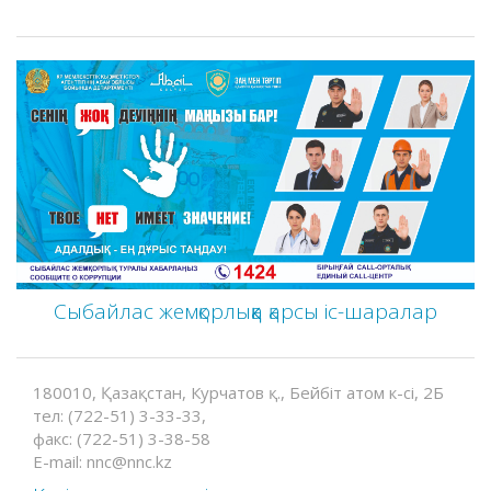
Сыбайлас жемқорлыққа қарсы іс-шаралар
180010, Қазақстан, Курчатов қ., Бейбіт атом к-сі, 2Б
тел: (722-51) 3-33-33,
факс: (722-51) 3-38-58
E-mail: nnc@nnc.kz