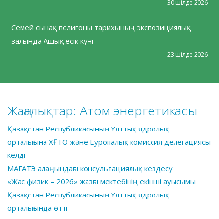
30 шілде 2026
Семей сынақ полигоны тарихының экспозициялық
залында Ашық есік күні
23 шілде 2026
Жаңалықтар:
Атом энергетикасы
Қазақстан Республикасының Ұлттық ядролық
орталығына ХҒТО және Еуропалық комиссия делегациясы
келді
МАГАТЭ алаңындағы консультациялық кездесу
«Жас физик – 2026» жазғы мектебінің екінші ауысымы
Қазақстан Республикасының Ұлттық ядролық
орталығында өтті