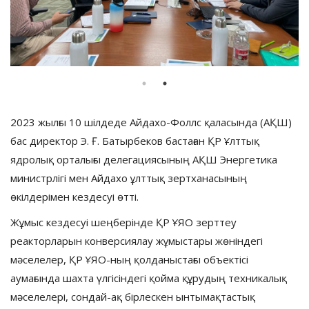
2023 жылғы 10 шілдеде Айдахо-Фоллс қаласында (АҚШ)
бас директор Э. Ғ. Батырбеков бастаған ҚР Ұлттық
ядролық орталығы делегациясының АҚШ Энергетика
министрлігі мен Айдахо ұлттық зертханасының
өкілдерімен кездесуі өтті.
Жұмыс кездесуі шеңберінде ҚР ҰЯО зерттеу
реакторларын конверсиялау жұмыстары жөніндегі
мәселелер, ҚР ҰЯО-ның қолданыстағы объектісі
аумағында шахта үлгісіндегі қойма құрудың техникалық
мәселелері, сондай-ақ бірлескен ынтымақтастық