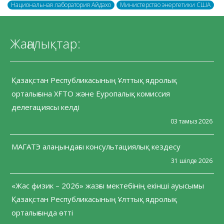
Национальная лаборатория Айдахо
Министерство энергетики США
Жаңалықтар:
Қазақстан Республикасының Ұлттық ядролық
орталығына ХҒТО және Еуропалық комиссия
делегациясы келді
03 тамыз 2026
МАГАТЭ алаңындағы консультациялық кездесу
31 шілде 2026
«Жас физик – 2026» жазғы мектебінің екінші ауысымы
Қазақстан Республикасының Ұлттық ядролық
орталығында өтті