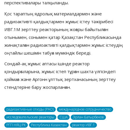
перспективалары талқыланды.
Қос тараптың ядролық материалдармен және
радиоактивті қалдықтармен жұмыс істеу тәжірибесі
ИВГ.1М зерттеу реакторының жоғары байытылған
отынымен, сонымен қатар Қазақстан Республикасында
жинақталған радиоактивті қалдықтармен жұмыс істеудің
оңтайлы шешімін табуға мүмкіндік береді.
Сондай-ақ жұмыс аптасы ішінде реактор
қондырғыларына, жұмыс істеп тұрған шахта үлгісіндегі
қоймаға және Аргонн ұлттық зертханасының зерттеу
стендтеріне бару жоспарланған.
радиоактивные отходы (РАО)
международное сотрудничество
исследовательские реакторы
США
Эрлан Батырбеков
РГП НЯЦ РК
Республика Казахстан
реактор ИВГ.1