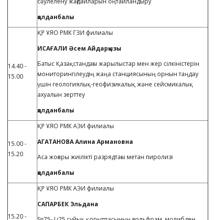
сәулелену жағдайларын оңтайландыру
қолданбалы
ҚР ҰЯО РМК ГЗИ филиалы
ИСАҒАЛИ Әсем Айдарқызы
Батыс Қазақстандағы жарылыстар мен жер сілкіністерін
14.40 -
мониторингілеудің жаңа станциясының орнын таңдау
15.00
үшін геологиялық-геофизикалық және сейсмикалық
ахуалын зерттеу
қолданбалы
ҚР ҰЯО РМК АЭИ филиалы
АГАТАНОВА Алина Армановна
15.00 -
15.20
Аса жоғары жиілікті разрядтағы метан пиролизі
қолданбалы
ҚР ҰЯО РМК АЭИ филиалы
САПАРБЕК Эльдана
15.20 -
Sn75- Li25 сұйық қорытпасының вольфрам, молибден,