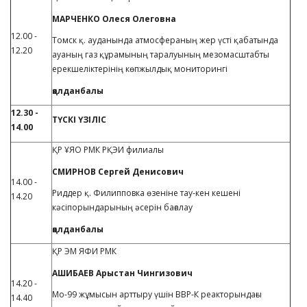
МАРЧЕНКО Олеся Олеговна
12.00 -
Томск қ. ауданында атмосфераның жер үсті қабатында
12.20
ауаның газ құрамының таралуының мезомасштабты
ерекшеліктерінің көпжылдық мониторингі
қолданбалы
12.30
-
ТҮСКІ ҮЗІЛІС
14.00
ҚР ҰЯО РМК РҚЭИ филиалы
СМИРНОВ Сергей Денисович
14.00 -
Риддер қ. Филипповка өзеніне тау-кен кешені
14.20
кәсіпорындарының әсерін бағалау
қолданбалы
ҚР ЭМ ЯФИ РМК
АШИБАЕВ Арыстан Чингизович
14.20 -
Mo-99 жұмысын арттыру үшін ВВР-К реакторындағы
14.40