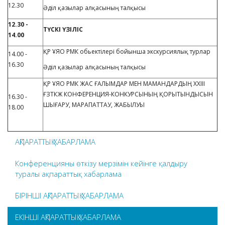
12.30
Әділ қазылар алқасының талқысы
12.30 -
ТҮСКІ ҮЗІЛІС
14.00
ҚР ҰЯО РМК обьектілері бойынша экскурсиялық турлар
14.00 -
16.30
Әділ қазылар алқасының талқысы
ҚР ҰЯО РМК ЖАС ҒАЛЫМДАР МЕН МАМАНДАРДЫҢ ХХІІІ
ҒЗТКЖ КОНФЕРЕНЦИЯ-КОНКУРСЫНЫҢ ҚОРЫТЫНДЫСЫН
16.30 -
ШЫҒАРУ, МАРАПАТТАУ, ЖАБЫЛУЫ
18.00
АҚПАРАТТЫҚ ХАБАРЛАМА
Конференцияны өткізу мерзімін кейінге қалдыру
туралы ақпараттық хабарлама
БІРІНШІ АҚПАРАТТЫҚ ХАБАРЛАМА
ЕКІНШІ АҚПАРАТТЫҚ ХАБАРЛАМА