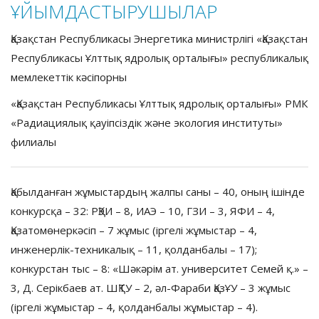
ҰЙЫМДАСТЫРУШЫЛАР
Қазақстан Республикасы Энергетика министрлігі «Қазақстан
Республикасы Ұлттық ядролық орталығы» республикалық
мемлекеттік кәсіпорны
«Қазақстан Республикасы Ұлттық ядролық орталығы» РМК
«Радиациялық қауіпсіздік және экология институты»
филиалы
Қабылданған жұмыстардың жалпы саны – 40, оның ішінде
конкурсқа – 32: РҚЭИ – 8, ИАЭ – 10, ГЗИ – 3, ЯФИ – 4,
Қазатомөнеркәсіп – 7 жұмыс (іргелі жұмыстар – 4,
инженерлік-техникалық – 11, қолданбалы – 17);
конкурстан тыс – 8: «Шәкәрім ат. университет Семей қ.» –
3, Д. Серікбаев ат. ШҚТУ – 2, әл-Фараби ҚазҰУ – 3 жұмыс
(іргелі жұмыстар – 4, қолданбалы жұмыстар – 4).