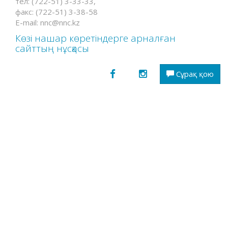
тел: (722-51) 3-33-33,
факс: (722-51) 3-38-58
E-mail: nnc@nnc.kz
Көзі нашар көретіндерге арналған
сайттың нұсқасы
Сұрақ қою