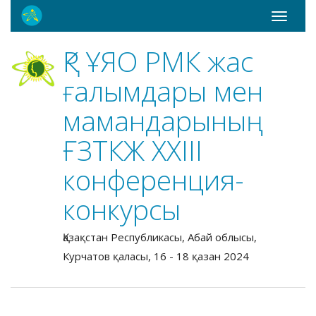
Toggle
navigati
ҚР ҰЯО РМК жас
ғалымдары мен
мамандарының
ҒЗТКЖ ХХIII
конференция-
конкурсы
Қазақстан Республикасы, Абай облысы,
Курчатов қаласы, 16 - 18 қазан 2024