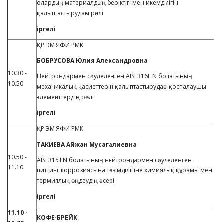
олардың материалдың беріктігі мен икемділігін
қалыптастырудағы рөлі
іргелі
ҚР ЭМ ЯФИ РМК
БОБРУСОВА Юлия Александровна
10.30 -
Нейтрондармен сәулеленген AISI 316L N болатының
10.50
механикалық қасиеттерін қалыптастырудағы қоспалаушы
элементтердің рөлі
іргелі
ҚР ЭМ ЯФИ РМК
ТАКИЕВА Айжан Мусагалиевна
10.50 -
AISI 316 LN болатының нейтрондармен сәулеленген
11.10
питтинг коррозиясына төзімділігіне химиялық құрамы мен
термиялық өңдеудің әсері
іргелі
11.10 -
КОФЕ-БРЕЙК