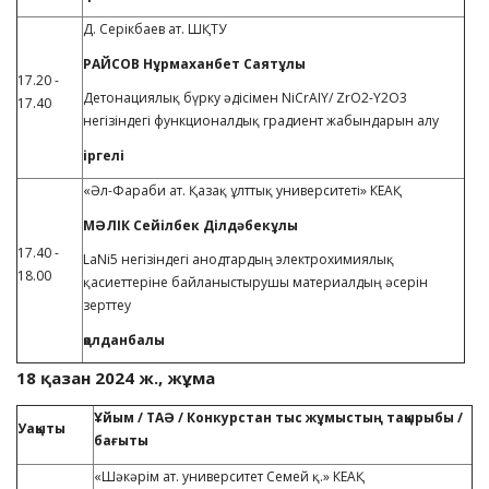
Д. Серікбаев ат. ШҚТУ
РАЙСОВ Нұрмаханбет Саятұлы
17.20 -
Детонациялық бүрку әдісімен NiCrAIY/ ZrO2-Y2O3
17.40
негізіндегі функционалдық градиент жабындарын алу
іргелі
«Әл-Фараби ат. Қазақ ұлттық университеті» КЕАҚ
МӘЛІК Сейілбек Ділдәбекұлы
17.40 -
LaNi5 негізіндегі анодтардың электрохимиялық
18.00
қасиеттеріне байланыстырушы материалдың әсерін
зерттеу
қолданбалы
18 қазан 2024
ж
.,
жұма
Ұйым / ТАӘ / Конкурстан тыс жұмыстың тақырыбы /
Уақыты
бағыты
«Шәкәрім ат. университет Семей қ.» КЕАҚ