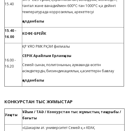
15.40
тантал және ванадиймен 600°С-тан 1000°С-қа дейінгі
температурада коррозиялық әрекеттесуі
қолданбалы
15.40 -
КОФЕ-БРЕЙК
16.00
ҚР ҰЯО РМК РҚЭИ филиалы
СЕРІК Арайлым Ерланқызы
16.00 -
Семей сынақ полигонының аумағында өсетін
16.20
өсімдіктердің биоиндикациялық қасиеттерін бағалау
қолданбалы
КОНКУРСТАН ТЫС ЖҰМЫСТАР
Ұйым / ТАӘ / Конкурстан тыс жұмыстың тақырыбы /
Уақыты
бағыты
«Шәкәрім ат. университет Семей қ.» КЕАҚ