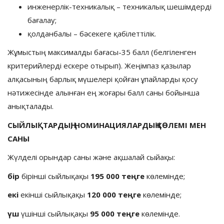
инженерлік-техникалық – техникалық шешімдерді
бағалау;
қолданбалы – бәсекеге қабілеттілік.
Жұмыстың максималды бағасы-35 балл (белгіленген
критерийлерді ескере отырып). Жеңімпаз қазылар
алқасының барлық мүшелері қойған ұпайларды қосу
нәтижесінде алынған ең жоғары балл саны бойынша
анықталады.
СЫЙЛЫҚТАРДЫҢ
,
НОМИНАЦИЯЛАР
ДЫҢ КӨЛ
Е
М
І МЕН
САНЫ
Жүлделі орындар саны және ақшалай сыйақы:
бір
бірінші сыйлықақы
195 000 теңге
көлемінде;
екі
екінші сыйлықақы
120 000 теңге
көлемінде;
үш
үшінші сыйлықақы
95 000 теңге
көлемінде.