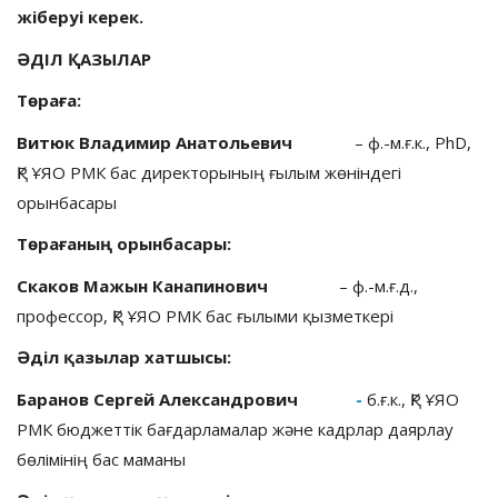
жіберуі керек.
ӘДІЛ ҚАЗЫЛАР
Төраға
:
Витюк Владимир Анатольевич
– ф.-м.ғ.к., PhD,
ҚР ҰЯО РМК бас директорының ғылым жөніндегі
орынбасары
Төрағаның орынбасары
:
Скаков Мажын Канапинович
– ф.-м.ғ.д.,
профессор, ҚР ҰЯО РМК бас ғылыми қызметкері
Әділ қазылар хатшысы
:
Баранов Сергей Александрович
-
б.ғ.к., ҚР ҰЯО
РМК бюджеттік бағдарламалар және кадрлар даярлау
бөлімінің бас маманы