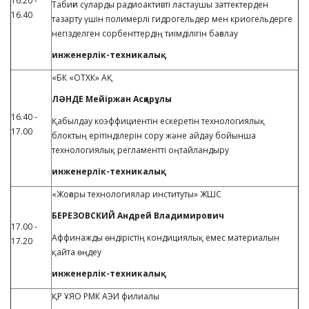
16.20 -
Табиғи суларды радиоактивті ластаушы заттектерден
16.40
тазарту үшін полимерлі гидрогельдер мен криогельдерге
негізделген сорбенттердің тиімділігін бағалау
инженерлік-техникалық
«БК «ОТХК» АҚ
ЛӘНДЕ Мейіржан Асқарұлы
16.40 -
Қабылдау коэффициентін ескеретін технологиялық
17.00
блоктың ерітінділерін сору және айдау бойынша
технологиялық регламентті оңтайландыру
инженерлік-техникалық
«Жоғары технологиялар институты» ЖШС
БЕРЕЗОВСКИЙ Андрей Владимирович
17.00 -
Аффинажды өндірістің кондициялық емес материалын
17.20
қайта өңдеу
инженерлік-техникалық
ҚР ҰЯО РМК АЭИ филиалы