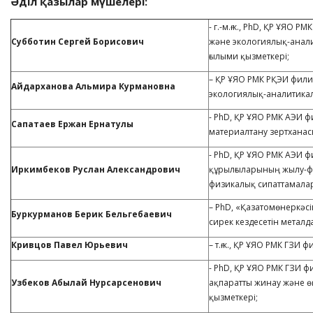
Әділ қазылар мүшелері
:
- г.-м.ғ.к., PhD, ҚР ҰЯ
Субботин Сергей Борисович
және экологиялық-аналит
ғылыми қызметкері;
– ҚР ҰЯО РМК РҚЭИ фил
Айдарханова Альмира Курмановна
экологиялық-аналитикалы
- PhD, ҚР ҰЯО РМК АЭИ
Сапатаев Ержан Ернатулы
материалтану зертханас
- PhD, ҚР ҰЯО РМК АЭИ 
Иркимбеков Руслан Александрович
құрылғыларының жылу-ф
физикалық сипаттамалар
– PhD, «Қазатомөнеркәс
Буркурманов Берик Бельгебаевич
сирек кездесетін металд
Кривцов Павел Юрьевич
– т.ғ.к., ҚР ҰЯО РМК ГЗИ
- PhD, ҚР ҰЯО РМК ГЗИ
Узбеков Абылай Нурсарсенович
ақпаратты жинау және ө
қызметкері;