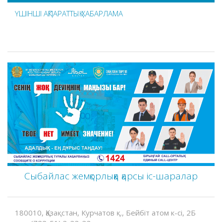
ҮШІНШІ АҚПАРАТТЫҚ ХАБАРЛАМА
Сыбайлас жемқорлыққа қарсы іс-шаралар
180010, Қазақстан, Курчатов қ., Бейбіт атом к-сі, 2Б