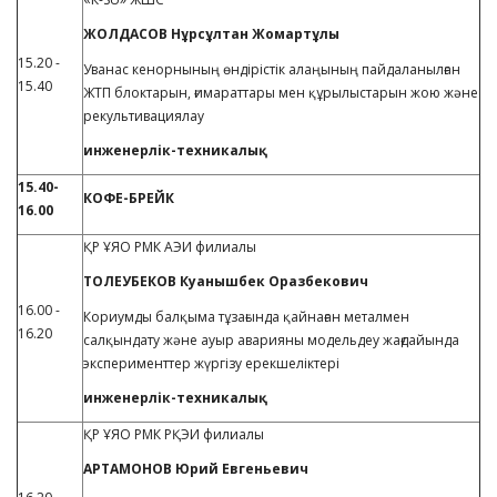
ЖОЛДАСОВ Нұрсұлтан Жомартұлы
15.20 -
Уванас кенорнының өндірістік алаңының пайдаланылған
15.40
ЖТП блоктарын, ғимараттары мен құрылыстарын жою және
рекультивациялау
инженерлік-техникалық
15.40-
КОФЕ-БРЕЙК
16.00
ҚР ҰЯО РМК АЭИ филиалы
ТОЛЕУБЕКОВ Куанышбек Оразбекович
16.00 -
Кориумды балқыма тұзағында қайнаған металмен
16.20
салқындату және ауыр аварияны модельдеу жағдайында
эксперименттер жүргізу ерекшеліктері
инженерлік-техникалық
ҚР ҰЯО РМК РҚЭИ филиалы
АРТАМОНОВ Юрий Евгеньевич