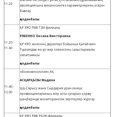
11.20
эволюциясына механосинтез параметрлерінің әсерін
бағалау
қолданбалы
ҚР ҰЯО РМК ГЗИ филиалы
РЯБЕНКО Оксана Викторовна
11.20 -
ҚР ҰЯО желісінің деректері бойынша Қытай мен
11.40
Түркиядағы екі ірі жер сілкінісінің салыстырмалы
сипаттамасы
қолданбалы
«Волковгеология» АҚ
АСҚАРҚЫЗЫ Мәдина
11.40 -
Шу-Сарысу және Сырдария уран кеніші
12.00
провинцияларының жер асты суларын қорғау
шеңберінде мониторингілік зерттеулер жүргізу
қолданбалы
ҚР ҰЯО РМК РҚЭИ филиалы