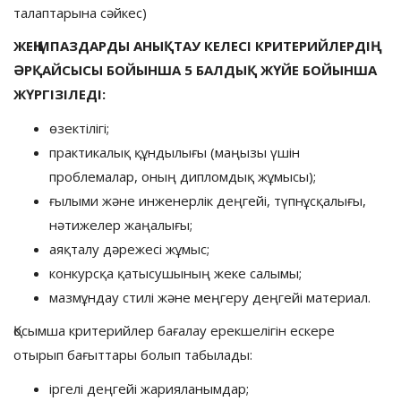
талаптарына сәйкес)
ЖЕҢІМПАЗДАРДЫ АНЫҚТАУ КЕЛЕСІ КРИТЕРИЙЛЕРДІҢ
ӘРҚАЙСЫСЫ БОЙЫНША 5 БАЛДЫҚ ЖҮЙЕ БОЙЫНША
ЖҮРГІЗІЛЕДІ:
өзектілігі;
практикалық құндылығы (маңызы үшін
проблемалар, оның дипломдық жұмысы);
ғылыми және инженерлік деңгейі, түпнұсқалығы,
нәтижелер жаңалығы;
аяқталу дәрежесі жұмыс;
конкурсқа қатысушының жеке салымы;
мазмұндау стилі және меңгеру деңгейі материал.
Қосымша критерийлер бағалау ерекшелігін ескере
отырып бағыттары болып табылады:
іргелі деңгейі жарияланымдар;