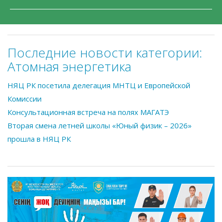
Последние новости категории:
Атомная энергетика
НЯЦ РК посетила делегация МНТЦ и Европейской
Комиссии
Консультационная встреча на полях МАГАТЭ
Вторая смена летней школы «Юный физик – 2026»
прошла в НЯЦ РК