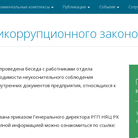
риментальные комплексы
Публикации
События
Сотр
икоррупционного законо
проведена беседа с работниками отдела
ходимости неукоснительного соблюдения
нутренних документов предприятия, относящихся к
вана приказом Генерального директора РГП НЯЦ РК
полной информацией можно ознакомиться по ссылке: