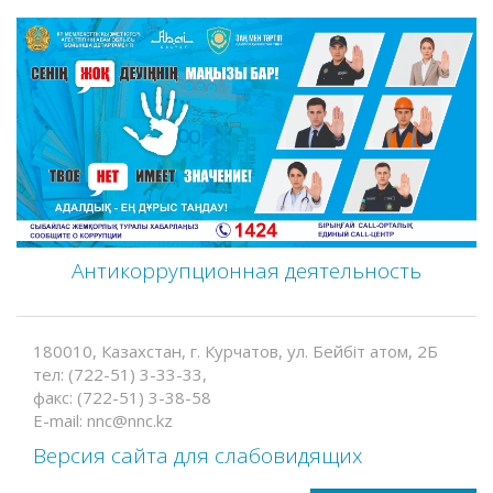
Антикоррупционная деятельность
180010, Казахстан, г. Курчатов, ул. Бейбіт атом, 2Б
тел: (722-51) 3-33-33,
факс: (722-51) 3-38-58
E-mail: nnc@nnc.kz
Версия сайта для слабовидящих