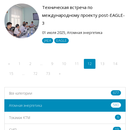
Техническая встреча по
международному проекту post-EAGLE-
3
01 июля 2025,
Атомная энергетика
JAEA
EAGLE
«
1
2
...
9
10
11
12
13
14
15
...
72
73
»
677
Все категории
580
Атомная энергетика
6
Токамак КТМ
19
СИП