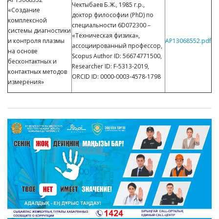
Чектыбаев Б.Ж., 1985 г.р.,
«Создание
доктор философии (PhD) по
комплексной
специальности 6D072300 –
системы диагностики
«Техническая физика»,
и контроля плазмы
AР13068552.pdf
ассоциированный профессор,
на основе
Scopus Author ID: 56674771500,
бесконтактных и
Researcher ID: F-5313-2019,
контактных методов
ORCID ID: 0000-0003-4578-1798
измерения»