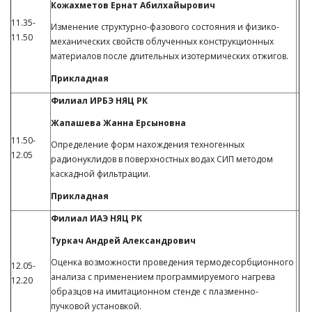
Кожахметов Ернат Абилхайырович
11.35-
Изменение структурно-фазового состояния и физико-
11.50
механических свойств облученных конструкционных
материалов после длительных изотермических отжигов.
Прикладная
Филиал ИРБЭ НЯЦ РК
Жапашева Жанна Ерсыновна
11.50-
Определение форм нахождения техногенных
12.05
радионуклидов в поверхностных водах СИП методом
каскадной фильтрации.
Прикладная
Филиал ИАЭ НЯЦ РК
Туркач Андрей Александрович
Оценка возможности проведения термодесорбционного
12.05-
анализа с применением программируемого нагрева
12.20
образцов на имитационном стенде с плазменно-
пучковой установкой.