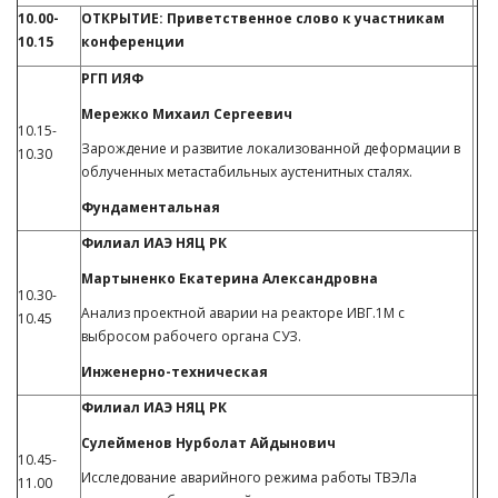
10.00-
ОТКРЫТИЕ: Приветственное слово к участникам
10.15
конференции
РГП ИЯФ
Мережко Михаил Сергеевич
10.15-
Зарождение и развитие локализованной деформации в
10.30
облученных метастабильных аустенитных сталях.
Фундаментальная
Филиал ИАЭ НЯЦ РК
Мартыненко Екатерина Александровна
10.30-
Анализ проектной аварии на реакторе ИВГ.1М с
10.45
выбросом рабочего органа СУЗ.
Инженерно-техническая
Филиал ИАЭ НЯЦ РК
Сулейменов Нурболат Айдынович
10.45-
Исследование аварийного режима работы ТВЭЛа
11.00