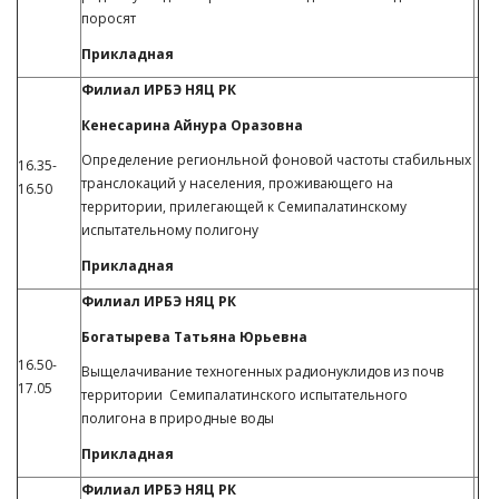
поросят
Прикладная
Филиал ИРБЭ НЯЦ РК
Кенесарина Айнура Оразовна
Определение регионльной фоновой частоты стабильных
16.35-
транслокаций у населения, проживающего на
16.50
территории, прилегающей к Семипалатинскому
испытательному полигону
Прикладная
Филиал ИРБЭ НЯЦ РК
Богатырева Татьяна Юрьевна
16.50-
Выщелачивание техногенных радионуклидов из почв
17.05
территории Семипалатинского испытательного
полигона в природные воды
Прикладная
Филиал ИРБЭ НЯЦ РК