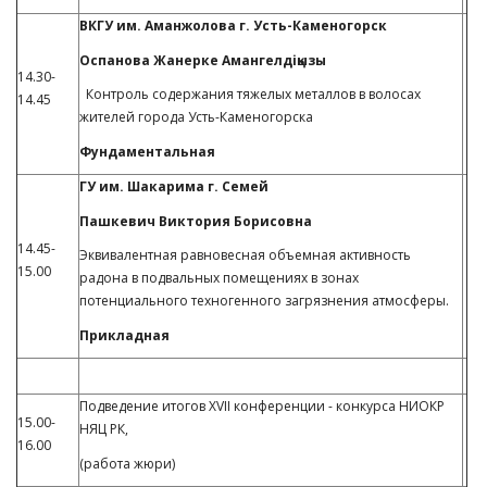
ВКГУ им. Аманжолова г. Усть-Каменогорск
Оспанова Жанерке Амангелдіқызы
14.30-
Контроль содержания тяжелых металлов в волосах
14.45
жителей города Усть-Каменогорска
Фундаментальная
ГУ им. Шакарима г. Семей
Пашкевич Виктория Борисовна
14.45-
Эквивалентная равновесная объемная активность
15.00
радона в подвальных помещениях в зонах
потенциального техногенного загрязнения атмосферы.
Прикладная
Подведение итогов XVII конференции - конкурса НИОКР
15.00-
НЯЦ РК,
16.00
(работа жюри)