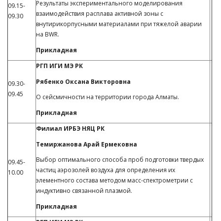
Результаты экспериментального моделирования
09.15-
взаимодействия расплава активной зоны с
09.30
внутирикорпусными материалами при тяжелой аварии
на BWR.
Прикладная
РГП ИГИ МЭ РК
Рябенко Оксана Викторовна
09.30-
09.45
О сейсмичности на территории города Алматы.
Прикладная
Филиал ИРБЭ НЯЦ РК
Темиржанова Арай Ермековна
Выбор оптимального способа проб подготовки твердых
09.45-
частиц аэрозолей воздуха для определения их
10.00
элементного состава методом масс-спектрометрии с
индуктивно связанной плазмой.
Прикладная