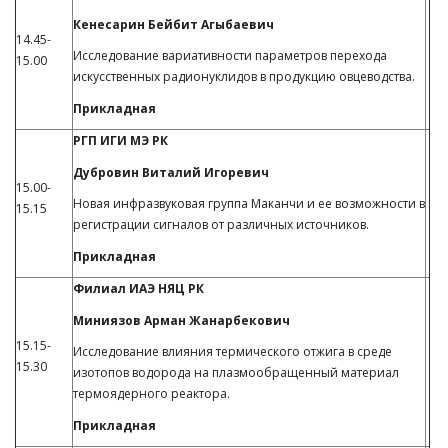
Кенесарин Бейбит Агыбаевич
14.45-
Исследование вариативности параметров перехода
15.00
искусственных радионуклидов в продукцию овцеводства.
Прикладная
РГП ИГИ МЭ РК
Дубровин Виталий Игоревич
15.00-
Новая инфразвуковая группа Маканчи и ее возможности в
15.15
регистрации сигналов от различных источников.
Прикладная
Филиал ИАЭ НЯЦ РК
Миниязов Арман Жанарбекович
15.15-
Исследование влияния термического отжига в среде
15.30
изотопов водорода на плазмообращенный материал
термоядерного реактора.
Прикладная