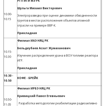
РГП ИГИ МЭ РК
Шульга Михаил Викторович
10.00-
Электроразведка при оценке динамики обводненности
10.15
грунтов в местах расположения объектов атомной
отрасли на примере ВВР-К.
Прикладная
Филиал ИАЭ НЯЦ РК
Бельдеубаев Асхат Жумаханович
10.15-
Изучение распределения урана в ВОУ топливе реактора
10.30
ИГР.
Прикладная
10.30 -
КОФЕ - БРЕЙК
10.50
Филиал ИРБЭ НЯЦ РК
Кривицкий Павел Егевньевич
10.50-
Разработка методологии реабилитации радиоактивно
11.05