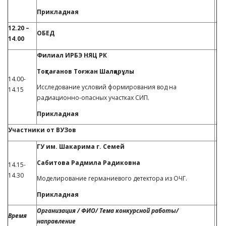
Прикладная
12.20 –
ОБЕД
14.00
Филиал ИРБЭ НЯЦ РК
Тоқтағанов Тоғжан Шалқарұлы
14.00-
Исследование условий формирования вод на
14.15
радиационно-опасных участках СИП.
Прикладная
Участники от ВУЗов
ГУ им. Шакарима г. Семей
Сабитова Радмила Радиковна
14.15-
14.30
Моделирование германиевого детектора из ОЧГ.
Прикладная
Организация / ФИО/ Тема конкурсной работы/
Время
направление