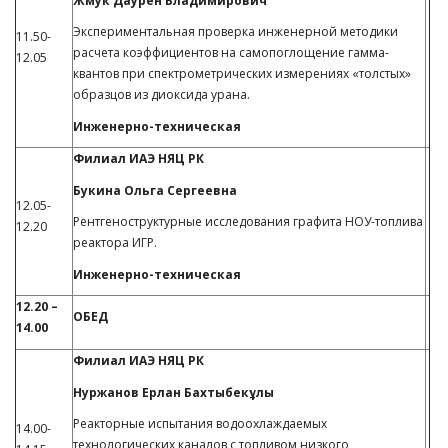
Жмук Даурен Владимирович
Экспериментальная проверка инженерной методики
11.50-
расчета коэффициентов на самопоглощение гамма-
12.05
квантов при спектрометрических измерениях «толстых»
образцов из диоксида урана.
Инженерно-техническая
Филиал ИАЭ НЯЦ РК
Букина Ольга Сергеевна
12.05-
Рентгеноструктурные исследования графита НОУ-топлива
12.20
реактора ИГР.
Инженерно-техническая
12.20 –
ОБЕД
14.00
Филиал ИАЭ НЯЦ РК
Нуржанов Ерлан Бахтыбекұлы
Реакторные испытания водоохлаждаемых
14.00-
технологических каналов с топливом низкого