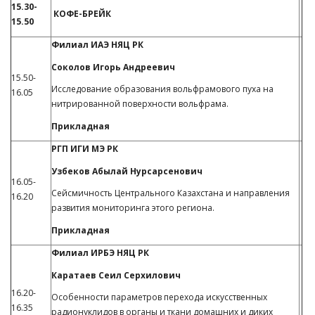
15.30-
КОФЕ-БРЕЙК
15.50
Филиал ИАЭ НЯЦ РК
Соколов Игорь Андреевич
15.50-
Исследование образования вольфрамового пуха на
16.05
нитрированной поверхности вольфрама.
Прикладная
РГП ИГИ МЭ РК
Узбеков Абылай Нурсарсенович
16.05-
Сейсмичность Центрального Казахстана и направления
16.20
развития мониторинга этого региона.
Прикладная
Филиал ИРБЭ НЯЦ РК
Каратаев Сеил Серхилович
16.20-
Особенности параметров перехода искусственных
16.35
радионуклидов в органы и ткани домашних и диких