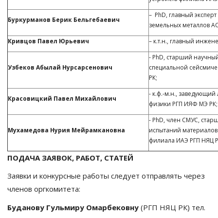
– PhD, главный эксперт
Буркурманов Берик Бельгебаевич
земельных металлов А
Кривцов Павел Юрьевич
– к.т.н., главный инже
- PhD, старший научны
Узбеков Абылай Нурсарсенович
специальной сейсмиче
РК;
- к.ф.-м.н., заведующ
Красовицкий Павел Михайлович
физики РГП ИЯФ МЭ РК;
- PhD, член СМУС, ста
Мухамедова Нурия Мейрамкановна
испытаний материалов 
филиала ИАЭ РГП НЯЦ Р
ПОДАЧА ЗАЯВОК, РАБОТ, СТАТЕЙ
Заявки и конкурсные работы следует отправлять через
членов оргкомитета:
Буданову Гульмиру Омарбековну
(РГП НЯЦ РК) тел.