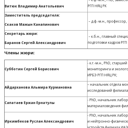
РГП НЯЦ РК
Витюк Владимир Анатольевич
Заместитель председателя:
– д.ф.-м.н., профессор
Скаков Мажын Канапинович
Секретарь жюри:
– к.б.н., главный спе
подготовки кадров РГП
Баранов Сергей Александрович
Члены жюри:
- к.г.-м.н., PhD, старш
Субботин Сергей Борисович
мониторинга и эколог
ИРБЭ РГП НЯЦ РК;
– начальник отдела мо
Айдарханова Альмира Курмановна
исследований филиала 
- PhD, начальник лаб
Сапатаев Ержан Ернатулы
материаловедения фил
- PhD, начальник лабо
Иркимбеков Руслан Александрович
и нейтронно-физическ
устройств филиала ИАЭ