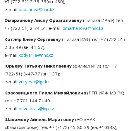
+7 (722-51) 2-33-33(вн. 430);
e-mail:
budanova@nnc.kz
Омарханову Айслу Оразгалиевну
(филиал ИРБЭ) тел.
+7 (722-51) 2-74-51; e‑mail:
omarhanova@nnc.kz
Котляр Елену Сергеевну
(филиал ИАЭ) тел. +7 (722-51)
2-35-49 (вн. 44-57);
e-mail:
kotlyar_e@nnc.kz
Юрьеву Татьяну Николаевну
(филиал ИГИ) тел. +7
(722-51) 3-47-77 (вн. 137);
e-mail:
yuryeva@igr.kz
Красовицкого Павла Михайловича
(РГП ИЯФ МЭ РК)
тел. +7 701 144 71 49
e-mail:
pavel.kras@inp.kz
Шакимову Айнель Маратовну
(АО «НАК
«Казатомпром») тел. +7 (7172) 45-80-39 (вн. +10338);