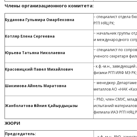
Члены организационного комитета:
– специалист отдела б
Буданова Гульмира Омарбековна
РГП НЯЦ РК;
− начальник группы о
Котляр Елена Сергеевна
и международного сотр
− специалист по сопр
Юрьева Татьяна Николаевна
ученого секретаря фил
- к.ф.-м.н., заведующ
Красовицкий Павел Михайлович
физики РГП ИЯФ МЭ РК;
− менеджер Департамен
Шакимова Айнель Маратовна
металлов АО «НАК «Ка
− PhD, член СМУС, мл
Жанболатова Ғайния Қайырдықызы
испытаний материалов 
филиала ИАЭ РГП НЯЦ Р
ЖЮРИ
Председатель:
– к.ф.-м.н., PhD, заме